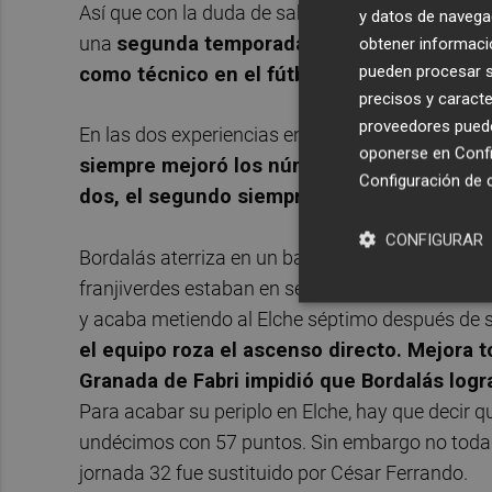
Así que con la duda de saber si habrá continuida
y datos de navega
una
s
egunda temporada que siempre fue exit
obtener informació
pueden procesar su
como técnico en el fútbol profesional
.
precisos y caracte
proveedores pueden
En las dos experiencias en un banquillo de prim
oponerse en
Confi
siempre mejoró los números y la clasificac
Configuración de 
dos, el segundo siempre fue el más brillan
CONFIGURAR
Bordalás aterriza en un banquillo de LaLiga en 2
franjiverdes estaban en segunda división. Ese a
y acaba metiendo al Elche séptimo después de 
el equipo roza el ascenso directo. Mejora 
Granada de Fabri impidió que Bordalás log
Para acabar su periplo en Elche, hay que decir q
undécimos con 57 puntos. Sin embargo no toda
jornada 32 fue sustituido por César Ferrando.