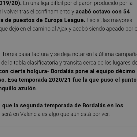
019/20).
En una liga difícil por el parón producido por la
al volver tras el confinamiento y
acabó octavo con 54
era de puestos de Europa League.
Eso sí, las mayores
 que dejó en el camino al Ajax y acabó siendo apeado por e
l Torres pasa factura y se deja notar en la última campañ
e la tabla clasificatoria y transita cerca de los lugares d
y con cierta holgura- Bordalás pone al equipo décimo
so. Esa temporada 2020/21 fue la que puso el punto
nquillo azulón
.
e que la segunda temporada de Bordalás en los
lo será en Valencia es algo que aún está por ver.