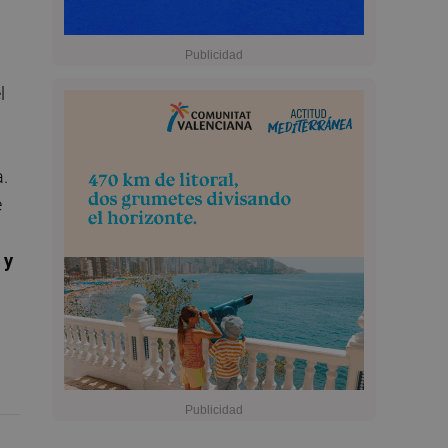
l
a.
e
 y