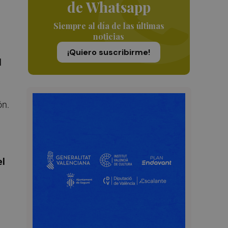
de Whatsapp
Siempre al día de las últimas
noticias
¡Quiero suscribirme!
l
ón.
el