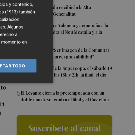
cios y contenido,
1
Ferran y Grimaldo recibirán la Alta
os (1913)
también
Distinción de la Generalitat
calización
2
Kiat Lim regresa a Valencia y acompaña a la
 web. Algunos
plantilla en su visita al Nou Mestalla y a la
derecho a
ás
Basílica
ier momento en
e
3
Ferran Torres: “Ser imagen de la Comunitat
es un orgullo y una responsabilidad”
PTAR TODO
4
Las semifinales de la Supercopa, el sábado 19
de septiembre a las 18h y 21h; la final, el día
da
20 a las 19h
ato
5
El Levante cierra la pretemporada con un
doble amistoso: contra el filial y el Castellón
11
.
)
Suscríbete al canal