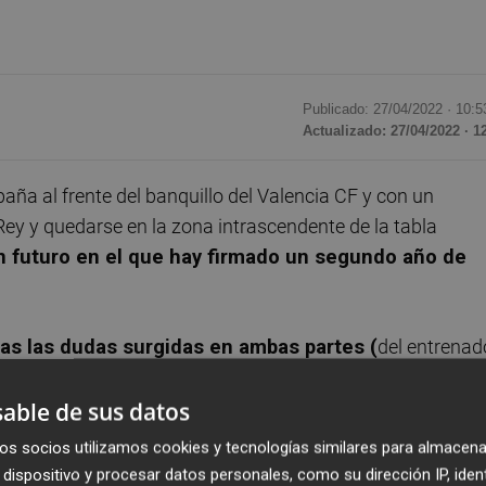
Publicado: 27/04/2022 ·
10:5
Actualizado: 27/04/2022 · 1
ña al frente del banquillo del Valencia CF y con un
 Rey y quedarse en la zona intrascendente de la tabla
un futuro en el que hay firmado un segundo año de
as las dudas surgidas en ambas partes (
del entrenad
r por defender sus peticiones a la hora de reforzar la
able de sus datos
te diario el pasado verano, ambas partes acordaron incluir
ir la vinculación contractual que les une.
os socios utilizamos cookies y tecnologías similares para almacena
dispositivo y procesar datos personales, como su dirección IP, iden