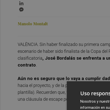
LinkedIn
Messenger
Manolo Montalt
VALÈNCIA. Sin haber finalizado su primera campa
escenario de haber sido finalista de la Copa del
clasificatoria
, José Bordalás se enfrenta a 
contrato
.
Aún no es seguro que lo vaya a cumplir dad
hacia el proyecto, y de la propiedad al entrenado
Uso respons
plantilla). Recuerden que, tal y como publicó es
una cláusula de escape por si quisieran interrump
Nosotros y nuestr
información en su 