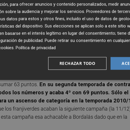
d de Bordalás en el Valencia CF se plantea la entrada en
ción, para ofrecer anuncios y contenido personalizados, medir anun
osa para el entrenador alicantino en su periplo
n sobre la audiencia y mejorar los servicios.
Proveedores de tercer
s datos para estos y otros fines, incluido el uso de datos de geolo
rísticas del dispositivo. Sus elecciones se aplican solo a este sitio
 basarse en el interés legítimo en lugar del consentimiento; tiene 
era o segunda división en las que tuvo continuidad, Bordal
guración de publicidad
. Puede retirar su consentimiento en cualqu
ión de su primer año, y caso de haber estado más d
cookies
.
Política de privacidad
te
.
RECHAZAR TODO
ACE
009. Lo hace en el Martínez Valero de Elche y los
ño Bordalás se hace cargo del equipo en la séptima jorna
sumar 63 puntos.
En su segunda temporada de contr
todos los números y acaba 4º con 69 puntos. Sólo el
rara un ascenso de categoría en la temporada 2010/
ue los franjiverdes acaban la siguiente campaña (la 11/12
 esta campaña esa achacable a Bordalás dado que en la