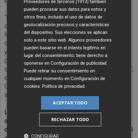
Proveedores de terceros (1913)
también
pueden procesar sus datos para estos y
“En esta coordinación policial hay dos áreas:
otros fines, incluido el uso de datos de
geolocalización precisos y características
orden público o seguridad física, que es de
del dispositivo. Sus elecciones se aplican
los centros nacionales de información y de
solo a este sitio web. Algunos proveedores
contacto del fútbol, que es la parte de UEFA,
pueden basarse en el interés legítimo en
y después, la reacción a amenazas
lugar del consentimiento; tiene derecho a
potenciales que puedan surgir en el marco
oponerse en
Configuración de publicidad
.
de este evento, y ahí es donde entra Europol”,
Puede retirar su consentimiento en
dice a Efe Julia Viedma, jefa del Centro de
cualquier momento en
Configuración de
Operaciones y Análisis de la agencia, con
cookies
.
Política de privacidad
sede en La Haya.
ACEPTAR TODO
La coordinación en temas de seguridad
RECHAZAR TODO
sanitaria por la covid-19 es responsabilidad
de cada país que alberga un partido, y Europol
CONFIGURAR
apoya a los países en sus propias