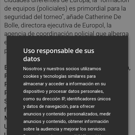
de equipos (policiales) es primordial para la
seguridad del torneo”, añade Catherine De
Bolle, directora ejecutiva de Europol, la
agencia de coordinación policial que alberga
este centro operativo temporal coordinado
Uso responsable de sus
por la Policía neerlandesa.
datos
Están representados Austria, Bélgica, Croacia,
Nosotros y nuestros socios utilizamos
República Checa, Dinamarca, Finlandia,
cookies y tecnologías similares para
Francia, Italia, Hungría, Alemania, Polonia,
almacenar y acceder a información en su
dispositivo y procesar datos personales,
Portugal, Rumanía, Eslovaquia, España,
como su dirección IP, identificadores únicos
Suecia y Países Bajos, además de, desde
y datos de navegación, para ofrecer
fuera de la Unión Europea (UE), Azerbaiyán,
anuncios y contenido personalizados, medir
Macedonia del Norte, Rusia, Suiza, Turquía,
anuncios y contenido, obtener información
Ucrania y Reino Unido, junto a Interpol y la
sobre la audiencia y mejorar los servicios.
UEFA.