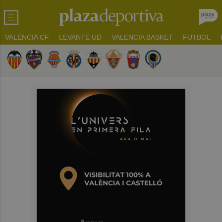
VALENCIA CF
LEVANTE UD
VALENCIA BASKET
FUTBOL