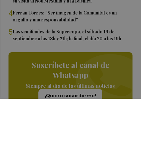
su visita al Nou Mestalla y a la Basílica
4
Ferran Torres: “Ser imagen de la Comunitat es un
orgullo y una responsabilidad”
5
Las semifinales de la Supercopa, el sábado 19 de
septiembre a las 18h y 21h; la final, el día 20 a las 19h
Suscríbete al canal de
Whatsapp
Siempre al día de las últimas noticias
¡Quiero suscribirme!