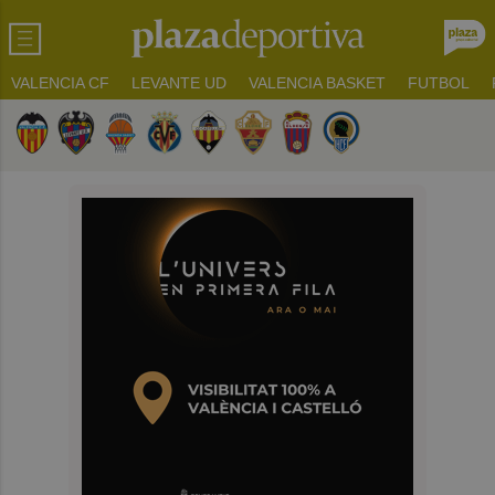
VALENCIA CF
LEVANTE UD
VALENCIA BASKET
FUTBOL