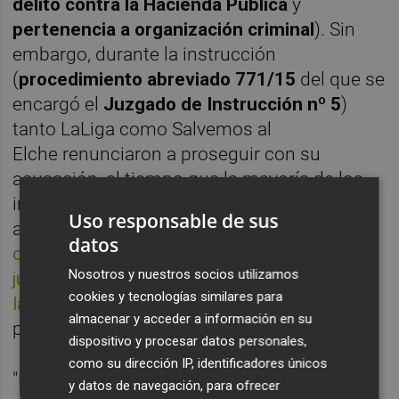
delito
contra la
Hacienda Pública
y
pertenencia a organización criminal
). Sin
embargo, durante la instrucción
(
procedimiento abreviado 771/15
del que se
encargó el
Juzgado de Instrucción nº 5
)
tanto LaLiga como Salvemos al
Elche
renunciaron a proseguir con su
acusación, al tiempo que la mayoría de los
investigados vieron archivarse las
Uso responsable de sus
actuaciones para ellos (
muchos declararon
datos
como testigos durante las tres sesiones del
Nosotros y nuestros socios utilizamos
juicio
) salvo Sepulcre y Rocamora,
a los que
cookies y tecnologías similares para
la Fiscalía consiguió sentar en el banquillo
,
almacenar y acceder a información en su
pero solo por falsedad documental.
dispositivo y procesar datos personales,
como su dirección IP, identificadores únicos
"Ha de concluirse que las irregularidades o
y datos de navegación, para ofrecer