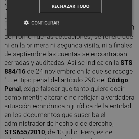
(folio 147 del Tomo I de las actuaciones) se
RECHAZAR TODO
hace referencia al hecho de que se trataba
de estados financiero provisionales, así
CONFIGURAR
como también en el informe de BDO (folio 30
del Tomo I de las actuaciones) se refiere que
ni en la primera ni segunda visita, ni a finales
de septiembre las cuentas se encontraban
cerradas y auditadas. Así se indica en la
STS
884/16
de 24 noviembre en la que se recoge
" ... el tipo penal del artículo 290 del
Código
Penal
, exige falsear que tanto quiere decir
como mentir, alterar o no reflejar la verdadera
situación económica o jurídica de la entidad
en los documentos que suscriba el
administrador de hecho o de derecho,
STS655/2010
, de 13 julio. Pero, es de