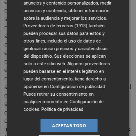
errores en los estados contables
anuncios y contenido personalizados, medir
provisionales del Elche que se imputan y
anuncios y contenido, obtener información
soportan la acusación formulada por el
sobre la audiencia y mejorar los servicios.
Proveedores de terceros (1913)
también
ministerio fiscal, a la vista de lo expuesto
pueden procesar sus datos para estos y
anteriormente, no se consideran de modo
otros fines, incluido el uso de datos de
alguno como graves, no presuponiendo por
geolocalización precisos y características
ello necesariamente una actuación
del dispositivo. Sus elecciones se aplican
penalmente relevante, sobre todo teniendo
solo a este sitio web. Algunos proveedores
en cuenta que las cuentas anuales del Elche
pueden basarse en el interés legítimo en
no estaban formuladas por los
lugar del consentimiento; tiene derecho a
administradores del Elche y aprobadas por el
oponerse en
Configuración de publicidad
.
Puede retirar su consentimiento en
consejo de administración, así como
cualquier momento en
Configuración de
auditadas por el auditor del Elche, a la vista
cookies
.
Política de privacidad
de que tanto en el informe de BDO (folio 26
del Tomo I de las actuaciones) como en el
ACEPTAR TODO
informe pericial de Don
Juan Serrano Torres