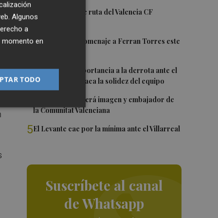
calización
1
La nueva hoja de ruta del Valencia CF
 web. Algunos
derecho a
2
ier momento en
Foios rendirá homenaje a Ferran Torres este
viernes
gar
3
Sotelo resta importancia a la derrota ante el
PTAR TODO
Villarreal y destaca la solidez del equipo
4
Ferran Torres será imagen y embajador de
la Comunitat Valenciana
n
5
El Levante cae por la mínima ante el Villarreal
s
Suscríbete al canal
de Whatsapp