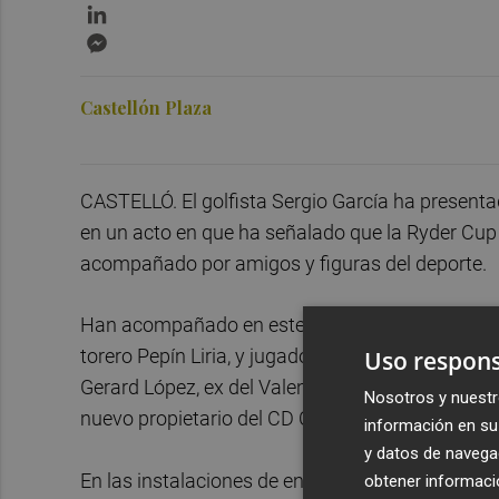
LinkedIn
Messenger
Castellón Plaza
CASTELLÓ. El golfista Sergio García ha present
en un acto en que ha señalado que la Ryder Cup 
acompañado por amigos y figuras del deporte.
Han acompañado en este día al golfista castell
torero Pepín Liria, y jugadores o ex jugadores de
Uso respons
Gerard López, ex del Valencia o el Barcelona. T
Nosotros y nuestr
nuevo propietario del CD Castellón, Bob Voulgari
información en su 
y datos de navega
En las instalaciones de entrenamiento de la Se
obtener informació