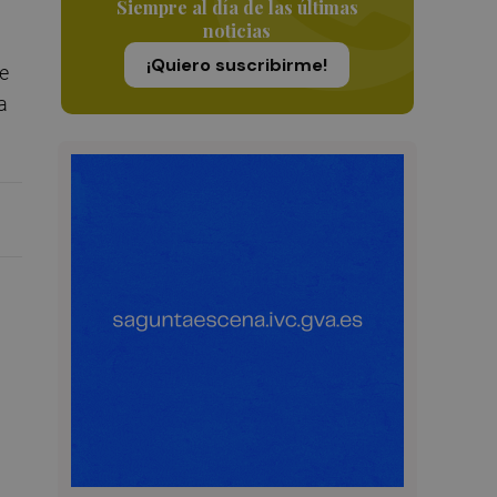
Siempre al día de las últimas
noticias
¡Quiero suscribirme!
se
a