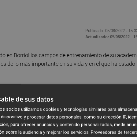
Publicado: 05/08/2022 ·
15:3
Actualizado: 05/08/2022 · 1
ado en Borriol los campos de entrenamiento de su academ
es de lo más importante en su vida y en el que ha estado
onense el campeón del mundo de baloncesto, Pau Gasol, e
 fútbol como Pau Torres y Manu Trigueros, del Villarreal, o
able de sus datos
ambién ha estado su cuñado y futbolista, Pablo Hernández,
os socios utilizamos cookies y tecnologías similares para almacena
s, o el humorista Carlos Latre.
dispositivo y procesar datos personales, como su dirección IP, iden
ción, para ofrecer anuncios y contenido personalizados, medir anun
rgio García Golf Academy, diversas promesas de su deport
n sobre la audiencia y mejorar los servicios.
Proveedores de tercer