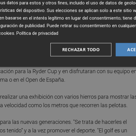
s datos para estos y otros fines, incluido el uso de datos de geolo
estro García, ganador del Masters de Augusta en 2017,
rísticas del dispositivo. Sus elecciones se aplican solo a este sitio
instalaciones que gestiona la familia García en el Club de
 basarse en el interés legítimo en lugar del consentimiento; tiene 
guración de publicidad
. Puede retirar su consentimiento en cualqu
cookies
.
Política de privacidad
firmó confirmó que no es miembro y que su decisión es ju
 quiere jugar menos para intentar ganar "lo máximo que
RECHAZAR TODO
ACE
icación para la Ryder Cup y en disfrutaran con su equipo e
rama o en el Open de España.
realizar una exhibición con varios hierros para mostrar la
 la velocidad como los metros que recorren las pelotas.
ara las nuevas generaciones. "Se trata de hacerles el
tenido” y a la vez promover el deporte. "El golf es un