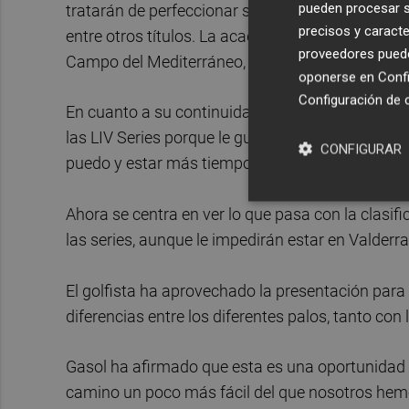
pueden procesar su
tratarán de perfeccionar sus golpeos con un ma
precisos y caracte
entre otros títulos. La academia se ubica en las 
proveedores pueden
Campo del Mediterráneo, La Coma.
oponerse en
Confi
Configuración de 
En cuanto a su continuidad en el PGA Tour, con
las LIV Series porque le gustan mucho y porque
CONFIGURAR
puedo y estar más tiempo con la familia".
Ahora se centra en ver lo que pasa con la clasif
las series, aunque le impedirán estar en Valder
El golfista ha aprovechado la presentación para 
diferencias entre los diferentes palos, tanto con
Gasol ha afirmado que esta es una oportunidad p
camino un poco más fácil del que nosotros hemos 