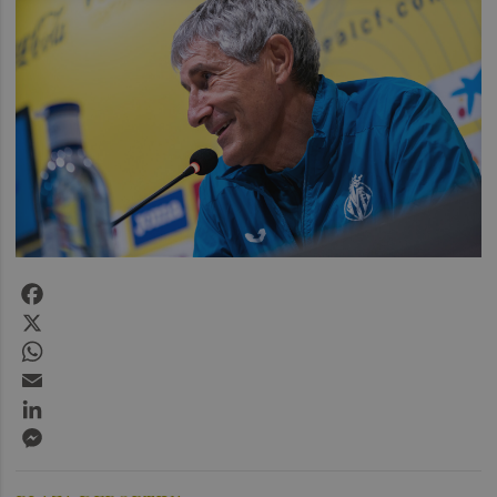
Facebook
X
WhatsApp
Email
LinkedIn
Messenger