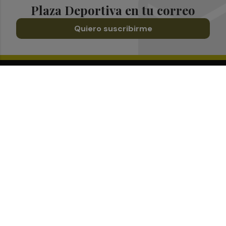
Plaza Deportiva en tu correo
Quiero suscribirme
Suscríbete al Boletín
Todos los días a primera hora en tu email
¡Quiero suscribirme!
Síguenos en redes
Plaza Deportiva, desde cualquier medio