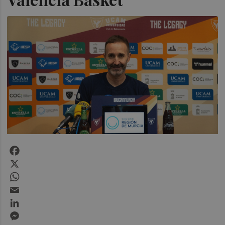
Facebook
X
WhatsApp
Email
LinkedIn
Messenger