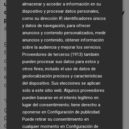
una situación positiva para darnos cuenta
almacenar y acceder a información en su
dispositivo y procesar datos personales,
de la dificultad que entraña la competición y
como su dirección IP, identificadores únicos
para mí lo importante son los que están"
,
y datos de navegación, para ofrecer
agregó.
anuncios y contenido personalizados, medir
anuncios y contenido, obtener información
El Valencia Basket, con Pedro Martínez al
sobre la audiencia y mejorar los servicios.
frente, es uno de los equipos más potentes
Proveedores de terceros (1913)
también
de la Liga Endesa y aspirante a pelear por
pueden procesar sus datos para estos y
todos los títulos. Ante el difícil choque que
otros fines, incluido el uso de datos de
geolocalización precisos y características
espera a los universitarios su técnico pidió
del dispositivo. Sus elecciones se aplican
que el Palacio se vuelque.
solo a este sitio web. Algunos proveedores
pueden basarse en el interés legítimo en
"Quiero que se respire una sensación de
lugar del consentimiento; tiene derecho a
gesta", dijo para comentar también que su
oponerse en
Configuración de publicidad
.
plan de partido es innegociable y pasa por
Puede retirar su consentimiento en
dar el 100% en intensidad, energía y
cualquier momento en
Configuración de