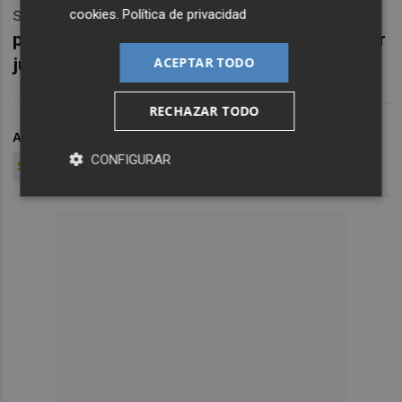
sacrificio.
"Eso es lo que nos tiene que
cookies
.
Política de privacidad
preocupar y podemos hacerlo con cualquier
ACEPTAR TODO
jugador que tengamos en la pista"
, aseveró.
RECHAZAR TODO
ARCHIVADO EN
ONCE
LIGA ENDESA
UCAM MURCIA CB
CONFIGURAR
SITO ALONSO