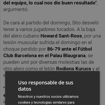
del equipo, lo cual nos dio buen resultado"
,
argumentó.
De cara al partido del domingo, Sito desveló
tener a varios jugadores tocados. A la baja
del alero cubano
Howard Sant-Roos
, por una
lesión muscular sufrida el domingo en el
choque perdido por
86-79 ante el Fútbol
Club Barcelona en el Palau Blaugrana
, se
pueden unir por diversas molestias las de
otro alero como el letón
Rodions Kurucs
y el
escolta canadiense
Dylan Ennis
.
Uso responsable de sus
datos
"Son jugadores que en estos momentos no
entrenan y posiblemente igual no jueguen"
,
Nosotros y nuestros socios utilizamos
indicó el técnico madrileño.
"Creo que es
cookies y tecnologías similares para