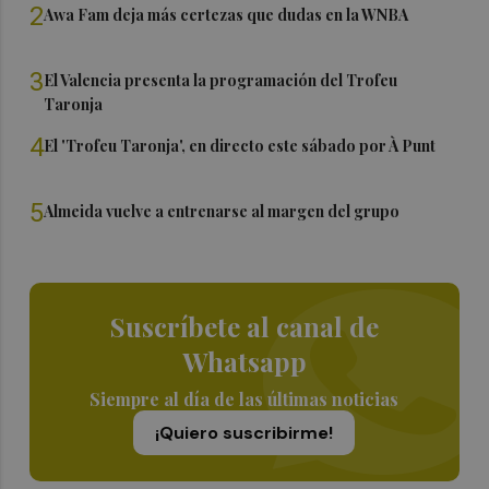
2
Awa Fam deja más certezas que dudas en la WNBA
3
El Valencia presenta la programación del Trofeu
Taronja
4
El 'Trofeu Taronja', en directo este sábado por À Punt
5
Almeida vuelve a entrenarse al margen del grupo
Suscríbete al canal de
Whatsapp
Siempre al día de las últimas noticias
¡Quiero suscribirme!