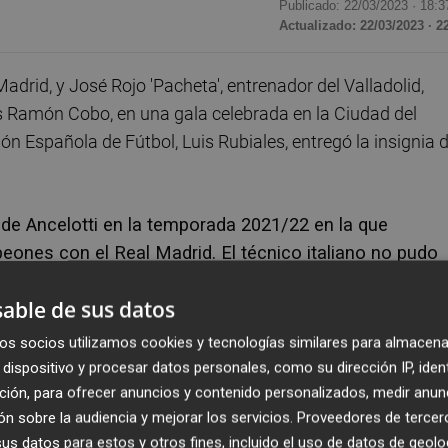
Publicado: 22/03/2023 ·
18:3
Actualizado: 22/03/2023 · 2
adrid, y José Rojo 'Pacheta', entrenador del Valladolid,
os Ramón Cobo, en una gala celebrada en la Ciudad del
ión Española de Fútbol, Luis Rubiales, entregó la insignia 
 de Ancelotti en la temporada 2021/22 en la que
eones con el Real Madrid. El técnico italiano no pudo
, que recogió el premio a mejor técnico de Segunda
able de sus datos
os socios utilizamos cookies y tecnologías similares para almacena
Entrenadores, David Gutiérrez, hicieron entrega de cada
dispositivo y procesar datos personales, como su dirección IP, iden
s y a la ejemplaridad en el comportamiento, el respeto y e
ción, para ofrecer anuncios y contenido personalizados, medir anun
n sobre la audiencia y mejorar los servicios.
Proveedores de tercer
 sirvió para realizar un homenaje a Venancio López, que
s datos para estos y otros fines, incluido el uso de datos de geolo