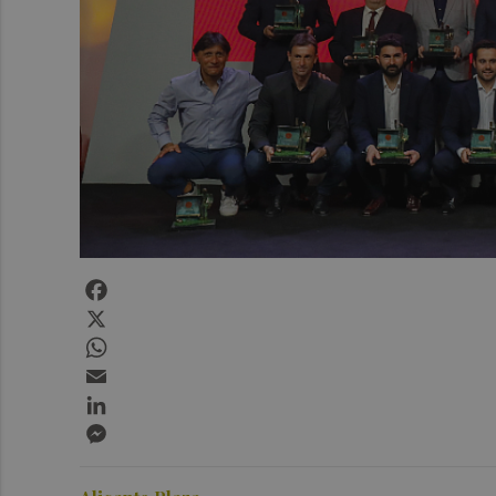
Facebook
X
WhatsApp
Email
LinkedIn
Messenger