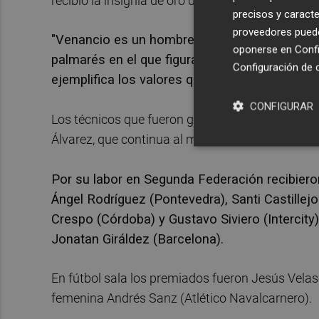
recibió la insignia de oro de la RFEF.
precisos y caracte
proveedores pueden
"Venancio es un hombre que trabaja, que jamá
oponerse en
Confi
palmarés en el que figuran cuatro Copas de 
Configuración de 
ejemplifica los valores que queremos transmit
CONFIGURAR
Los técnicos que fueron galardonados fueron Gu
Álvarez, que continua al mando del Villarreal B
Por su labor en Segunda Federación recibier
Ángel Rodríguez (Pontevedra), Santi Castille
Crespo (Córdoba) y Gustavo Siviero (Intercity)
Jonatan Giráldez (Barcelona).
En fútbol sala los premiados fueron Jesús Velas
femenina Andrés Sanz (Atlético Navalcarnero).