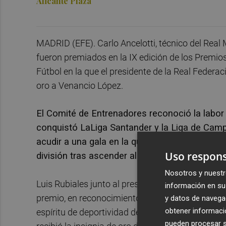
Alicante Plaza
MADRID (EFE). Carlo Ancelotti, técnico del Real M
fueron premiados en la IX edición de los Premi
Fútbol en la que el presidente de la Real Federac
oro a Venancio López.
El Comité de Entrenadores reconoció la labor
conquistó LaLiga Santander y la Liga de Camp
acudir a una gala en la que sí estuvo Pacheta
Uso respons
división tras ascender al Real Valladolid.
Nosotros y nuestr
Luis Rubiales junto al presidente del Comité de 
información en su 
premio, en reconocimiento a los éxitos deportivo
y datos de navega
obtener informació
espíritu de deportividad de los técnicos. El acto
pueden procesar su