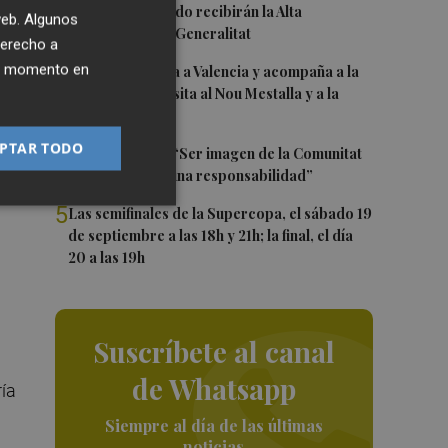
2
Ferran y Grimaldo recibirán la Alta
 web. Algunos
Distinción de la Generalitat
derecho a
3
ier momento en
Kiat Lim regresa a Valencia y acompaña a la
plantilla en su visita al Nou Mestalla y a la
Basílica
PTAR TODO
4
Ferran Torres: “Ser imagen de la Comunitat
es un orgullo y una responsabilidad”
5
Las semifinales de la Supercopa, el sábado 19
de septiembre a las 18h y 21h; la final, el día
20 a las 19h
Suscríbete al canal
de Whatsapp
ría
Siempre al día de las últimas
noticias