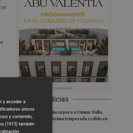
7
2:50
de
Últimas Noticias
r y acceder a
tificadores únicos
1
Valencia Basket incorpora a Oumar Ballo,
l
cios y contenido,
que jugará la próxima temporada cedido en
os (1913)
también
Galatasaray
calización