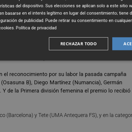
rísticas del dispositivo. Sus elecciones se aplican solo a este sitio
 basarse en el interés legítimo en lugar del consentimiento; tiene 
s se rinde, que ayuda a los desfavorecidos, con un
guración de publicidad
. Puede retirar su consentimiento en cualqu
Europa y decidimos darle este reconocimiento porque
cookies
.
Política de privacidad
ir desde la RFEF", aseguró Rubiales.
RECHAZAR TODO
ACE
illermo Fernández (ex del Racing de Santander) y Miguel
 tras ascender a LaLiga SmartBank.
on el reconocimiento por su labor la pasada campaña
jo (Osasuna B), Diego Martínez (Numancia), Germán
. Y de la Primera división femenina el premio lo recibió
co (Barcelona) y Tete (UMA Antequera FS), y en la catego