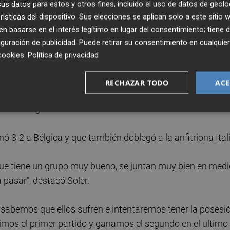
s datos para estos y otros fines, incluido el uso de datos de geolo
rísticas del dispositivo. Sus elecciones se aplican solo a este sitio
s, sabemos lo que tenemos que hacer.
No hay que
 basarse en el interés legítimo en lugar del consentimiento; tiene 
o, tenemos que conseguir la victoria y luego ver cuántos
guración de publicidad
. Puede retirar su consentimiento en cualqu
cookies
.
Política de privacidad
alia con tres puntos, mientras que Polonia lidera el gru
RECHAZAR TODO
ACE
las semifinales y la Roja es dueña de su propio destino, p
ecibir ninguno.
ó 3-2 a Bélgica y que también doblegó a la anfitriona Itali
ue tiene un grupo muy bueno, se juntan muy bien en medi
pasar", destacó Soler.
sabemos que ellos sufren e intentaremos tener la posesió
mos el primer partido y ganamos el segundo en el ultimo