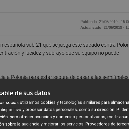
Publicado: 21/06/2019 ·
15:0
Actualizado: 21/06/2019 · 1
ón española sub-21 que se juega este sábado contra Polo
centración y lucidez y subrayó que su equipo no puede
ia a Polonia para estar segura de pasar a las semifinales
portancia de no dejarse llevar por la prisa, durante la rued
able de sus datos
o Renato Dall'Ara de Bolonia.
os socios utilizamos cookies y tecnologías similares para almacena
egos Olímpicos, a las semifinales de un Europeo
. 
dispositivo y procesar datos personales, como su dirección IP, iden
ción, para ofrecer anuncios y contenido personalizados, medir anun
después de una larga temporada el cansancio está, pero
n sobre la audiencia y mejorar los servicios.
Proveedores de tercer
emo del Valencia.