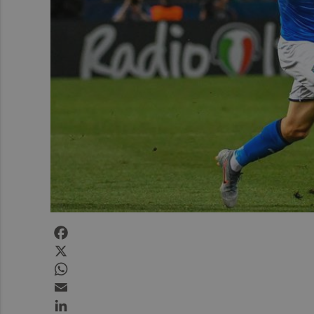
Facebook
X
WhatsApp
Email
LinkedIn