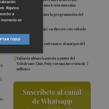
1
calización
Monferrer sufre una lesión muscular
 web. Algunos
2
derecho a
El Valencia presenta la programación del
Trofeu Taronja
ier momento en
3
El 'Trofeu Taronja', en directo este sábado
por À Punt
po
PTAR TODO
4
Almeida vuelve a entrenarse al margen del
ero
grupo
5
València ultima la puesta a punto del
Velódromo Lluís Puig con una inversión de 2
a.
millones
o
Suscríbete al canal
de Whatsapp
n.