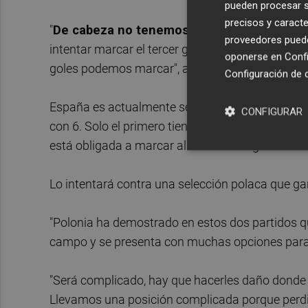
pueden procesar su
precisos y caracte
"
De cabeza no tenemos que volvernos loco
proveedores pueden
intentar marcar el tercer gol antes que el primer
oponerse en
Confi
goles podemos marcar", agregó.
Configuración de 
España es actualmente segunda, empatada con It
CONFIGURAR
con 6. Solo el primero tiene asegurado el pase a 
está obligada a marcar al menos tres goles sin r
Lo intentará contra una selección polaca que gan
"Polonia ha demostrado en estos dos partidos q
campo y se presenta con muchas opciones para 
"Será complicado, hay que hacerles daño donde 
Llevamos una posición complicada porque perdi