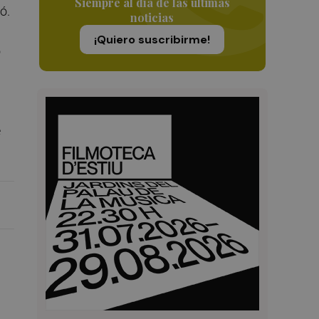
Siempre al día de las últimas
ó.
noticias
¡Quiero suscribirme!
ó
e