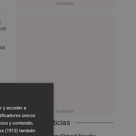
6
5:09
nia
a
r y acceder a
De
tificadores únicos
Últimas Noticias
cios y contenido,
os (1913)
también
Más problemas en el lateral derecho: