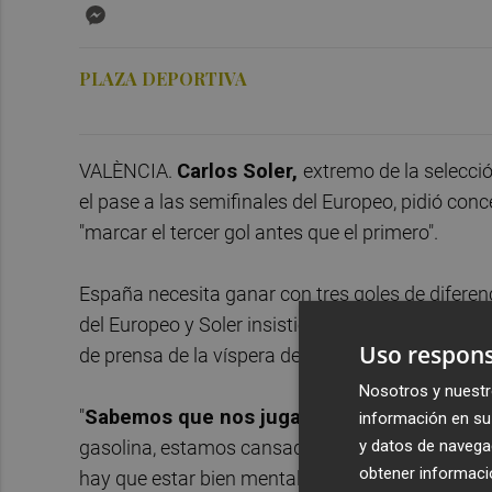
Messenger
PLAZA DEPORTIVA
VALÈNCIA.
Carlos Soler,
extremo de la selecci
el pase a las semifinales del Europeo, pidió con
"marcar el tercer gol antes que el primero".
España necesita ganar con tres goles de diferenc
del Europeo y Soler insistió este viernes en la im
Uso respons
de prensa de la víspera del encuentro del estadi
Nosotros y nuestr
"
Sabemos que nos jugamos un pase a los Ju
información en su 
y datos de navega
gasolina, estamos cansados obviamente porque 
obtener informació
hay que estar bien mentalmente", afirmó el extr