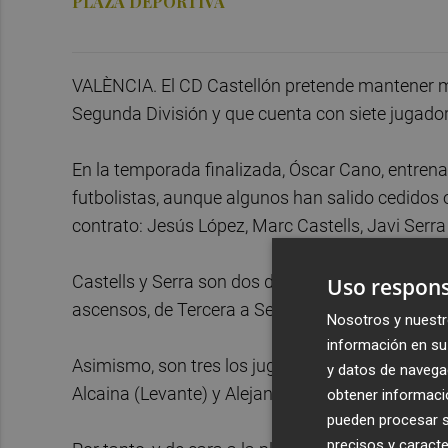
PLAZA DEPORTIVA
VALÈNCIA. El CD Castellón pretende mantener má
Segunda División y que cuenta con siete jugador
En la temporada finalizada, Óscar Cano, entrena
futbolistas, aunque algunos han salido cedidos o 
contrato: Jesús López, Marc Castells, Javi Serra 
Castells y Serra son dos de los tres jugadores de
Uso respons
ascensos, de Tercera a Segunda División B y ah
Nosotros y nuestr
información en su 
Asimismo, son tres los jugadores que finalizan s
y datos de navega
Alcaina (Levante) y Alejandro Sanz 'Kako' (Numa
obtener informació
pueden procesar su
precisos y caracte