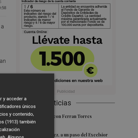
6
0:58
 a
nan
r y acceder a
Últimas Noticias
tificadores únicos
cios y contenido,
1
Foios se vuelca con Ferran Torres
os (1913)
también
calización
2
Mario Domínguez, a un paso del Excelsior
 web. Algunos