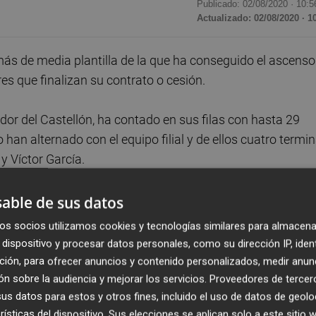
Publicado: 02/08/2020 ·
10:5
Actualizado: 02/08/2020 · 1
s de media plantilla de la que ha conseguido el ascenso
es que finalizan su contrato o cesión.
dor del Castellón, ha contado en sus filas con hasta 29
han alternado con el equipo filial y de ellos cuatro termi
y Víctor García.
 la plantilla que han participado en los dos últimos
able de sus datos
ora a Segunda.
os socios utilizamos cookies y tecnologías similares para almacena
dispositivo y procesar datos personales, como su dirección IP, iden
u periodo de cesión: Mikel Carro (Atlético de Madrid), Raúl
ción, para ofrecer anuncios y contenido personalizados, medir anun
ncia).
n sobre la audiencia y mejorar los servicios.
Proveedores de tercer
s datos para estos y otros fines, incluido el uso de datos de geolo
rísticas del dispositivo. Sus elecciones se aplican solo a este sitio