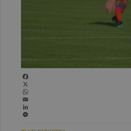
Facebook
X
WhatsApp
Email
LinkedIn
Messenger