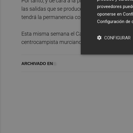
Por tanto, y de cara a la planificación deportiva
proveedores pueden
las salidas que se producen de cara a los fichaj
oponerse en
Confi
tendrá la permanencia como único objetivo.
Configuración de 
Esta misma semana el Castellón ya ha anunciado
CONFIGURAR
centrocampista murciano Jesús Carrillo que lleg
ARCHIVADO EN