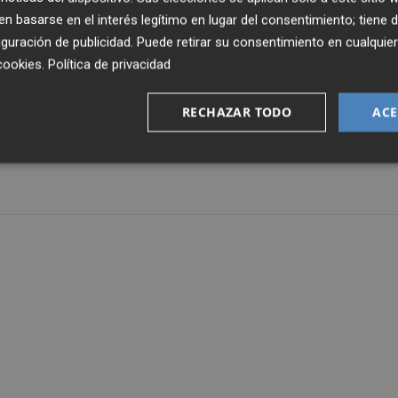
 en Segunda, el Castellón deberá decidir en los próximos dí
 basarse en el interés legítimo en lugar del consentimiento; tiene 
es que realice este verano para reforzar a un equipo que
guración de publicidad
. Puede retirar su consentimiento en cualqu
cookies
.
Política de privacidad
 su primer fichaje para la campaña 2020/21. Se trata de
RECHAZAR TODO
ACE
a procedente del Melilla.