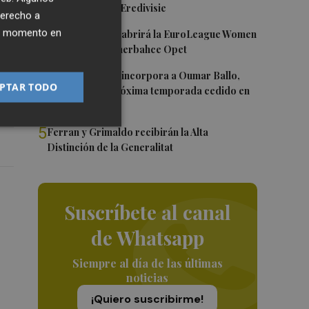
as
Róterdam de la Eredivisie
derecho a
3
ier momento en
Valencia Basket abrirá la EuroLeague Women
en casa ante Fenerbahce Opet
4
Valencia Basket incorpora a Oumar Ballo,
l
PTAR TODO
que jugará la próxima temporada cedido en
Galatasaray
5
Ferran y Grimaldo recibirán la Alta
Distinción de la Generalitat
Suscríbete al canal
de Whatsapp
Siempre al día de las últimas
noticias
¡Quiero suscribirme!