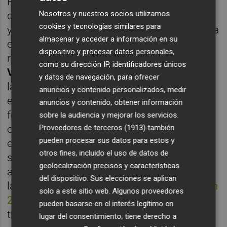
Hércules en enero pasado para un futbolista
Nosotros y nuestros socios utilizamos
que apenas estaba contando para Torrecilla
cookies y tecnologías similares para
y que perdía la condición de sub-23 de cara a
almacenar y acceder a información en su
esta temporada. Sin embargo, ni el buen
dispositivo y procesar datos personales,
rendimiento ofrecido por César en el
como su dirección IP, identificadores únicos
Valencia Mestalla
llevó al club che a ejercer
y datos de navegación, para ofrecer
la opción de compra de 1,5 millones que
anuncios y contenido personalizados, medir
encerraba la cesión ni a contemplar otras
anuncios y contenido, obtener información
fórmulas, al tiempo que el tener sitio en el
sobre la audiencia y mejorar los servicios.
Proveedores de terceros (1913)
también
escaparate que representa un filial de un
pueden procesar sus datos para estos y
equipo de
LaLiga EA Sports
tampoco ha
otros fines, incluido el uso de datos de
servido para que
termine de dar el paso
geolocalización precisos y características
alguno de los conjuntos que le han seguido
del dispositivo. Sus elecciones se aplican
la pista desde que recalase en el Hércules
en
solo a este sitio web. Algunos proveedores
2021
, con la carta de libertad bajo el brazo
pueden basarse en el interés legítimo en
tras desvincularse del
Elche
.
lugar del consentimiento; tiene derecho a