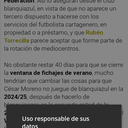
Federación
. Así lo aseguran desde el club
blanquiazul, en vista de que no aparece un
tercero dispuesto a hacerse con los
servicios del futbolista cartagenero, en
propiedad o a préstamo, y que
Rubén
Torrecilla
parece aceptar que forme parte de
la rotación de mediocentros.
No obstante restar 40 días para que se cierre
la
ventana de fichajes de verano
, mucho
tendrían que cambiar las cosas para que
César Moreno no juegue de blanquiazul en la
2024/25
, después de hacerlo de
blanquinegro en la segunda mitad de la
2023/24
como consecuencia de su cesión al
Uso responsable de sus
Valencia
. Esa fue la salida que encontró el
datos