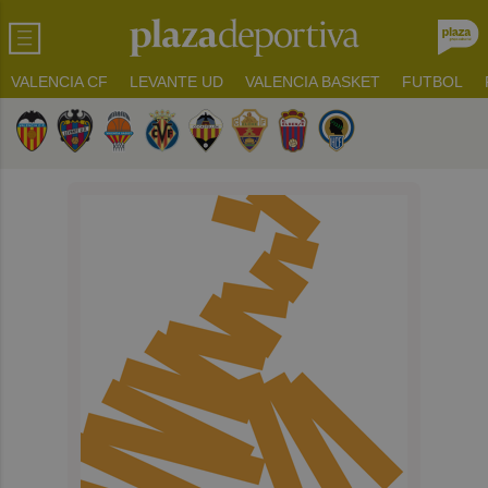
VALENCIA CF
LEVANTE UD
VALENCIA BASKET
FUTBOL