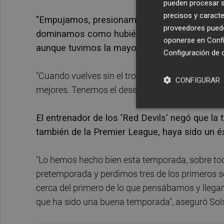
pueden procesar su
precisos y caracte
"Empujamos, presionamos y marcamos un gol,
proveedores pueden
dominamos como hubiéramos querido. Nos lo 
oponerse en
Confi
aunque tuvimos la mayoría de la posesión, s
Configuración de 
"Cuando vuelves sin el trofeo es que no lo has
CONFIGURAR
mejores. Tenemos el deseo de volver el año que v
El entrenador de los 'Red Devils' negó que 
también de la Premier League, haya sido un éx
"Lo hemos hecho bien esta temporada, sobre to
pretemporada y perdimos tres de los primeros s
cerca del primero de lo que pensábamos y llegam
que ha sido una buena temporada", aseguró Sols