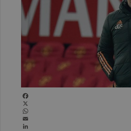
Facebook
X
WhatsApp
Email
LinkedIn