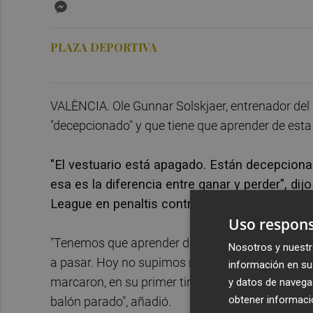
Messenger
PLAZA DEPORTIVA
VALÈNCIA. Ole Gunnar Solskjaer, entrenador del
"decepcionado" y que tiene que aprender de esta 
"El vestuario está apagado. Están decepcionad
esa es la diferencia entre ganar y perder", dijo
League en penaltis contra el Villarreal.
Uso respons
"Tenemos que aprender de esto, no saborealo, s
Nosotros y nuestr
a pasar. Hoy no supimos reaccionar. No jugam
información en su 
marcaron, en su primer tiro a puerta. Estamos 
y datos de navega
obtener informació
balón parado", añadió.