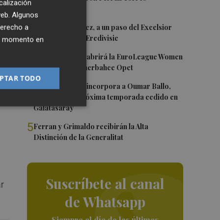
calización
 web. Algunos
2
Mario Domínguez, a un paso del Excelsior
derecho a
Róterdam de la Eredivisie
ier momento en
3
Valencia Basket abrirá la EuroLeague Women
en casa ante Fenerbahce Opet
PTAR TODO
4
Valencia Basket incorpora a Oumar Ballo,
que jugará la próxima temporada cedido en
Galatasaray
5
Ferran y Grimaldo recibirán la Alta
Distinción de la Generalitat
Suscríbete al canal
ar
de Whatsapp
Siempre al día de las últimas