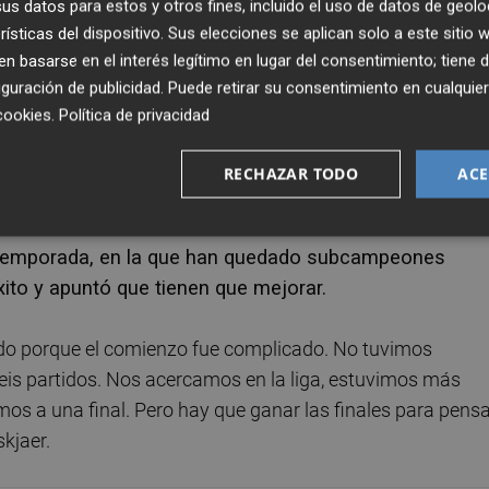
s datos para estos y otros fines, incluido el uso de datos de geolo
rísticas del dispositivo. Sus elecciones se aplican solo a este sitio
 pero después no controlamos el partido ni
 basarse en el interés legítimo en lugar del consentimiento; tiene 
pusieron muy difícil. Nos cerramos los espacios y
guración de publicidad
. Puede retirar su consentimiento en cualqu
e defendieron bien y no creamos ocasiones".
cookies
.
Política de privacidad
 hecho todo bien. Estamos cada vez más cerca y somos
RECHAZAR TODO
ACE
iene y mejorar", agregó Solskjaer.
la temporada, en la que han quedado subcampeones
ito y apuntó que tienen que mejorar.
do porque el comienzo fue complicado. No tuvimos
eis partidos. Nos acercamos en la liga, estuvimos más
os a una final. Pero hay que ganar las finales para pens
kjaer.