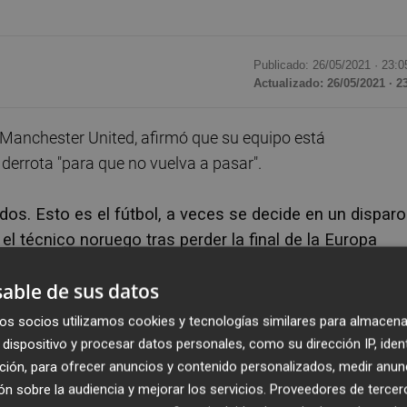
Publicado: 26/05/2021 ·
23:0
Actualizado: 26/05/2021 · 2
 Manchester United, afirmó que su equipo está
derrota "para que no vuelva a pasar".
os. Esto es el fútbol, a veces se decide en un disparo
 el técnico noruego tras perder la final de la Europa
able de sus datos
ino probar este sentimiento y asegurarnos de que no vuel
os socios utilizamos cookies y tecnologías similares para almacena
os tan bien como sabemos. Empezamos bien y entonces 
dispositivo y procesar datos personales, como su dirección IP, iden
decepcionados por haber concedido un gol en una jugada 
ción, para ofrecer anuncios y contenido personalizados, medir anun
n sobre la audiencia y mejorar los servicios.
Proveedores de tercer