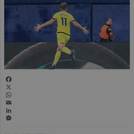
Facebook
X
WhatsApp
Email
LinkedIn
Messenger