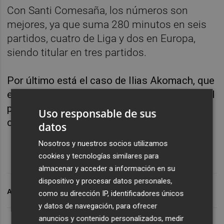
Con Santi Comesaña, los números son
mejores, ya que suma 280 minutos en seis
partidos, cuatro de Liga y dos en Europa,
siendo titular en tres partidos.
Por último está el caso de Ilias Akomach, que
es más un refuerzo a caballo entre el filial y el
primer equipo, lo que le hace ser un jugador
Uso responsable de sus
con menos opción de minutos.
datos
Nosotros y nuestros socios utilizamos
cookies y tecnologías similares para
almacenar y acceder a información en su
dispositivo y procesar datos personales,
ARCHIVADO EN
ALEXANDER SORLOTH
VILLAR
como su dirección IP, identificadores únicos
y datos de navegación, para ofrecer
anuncios y contenido personalizados, medir