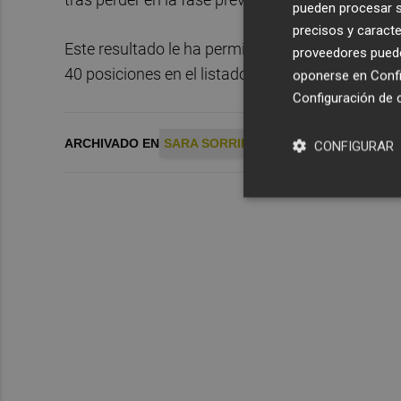
pueden procesar su
precisos y caracte
Este resultado le ha permitido disputar el eve
proveedores pueden
40 posiciones en el listado que publica la WTA.
oponerse en
Confi
Configuración de 
ARCHIVADO EN
SARA SORRIBES
CONFIGURAR