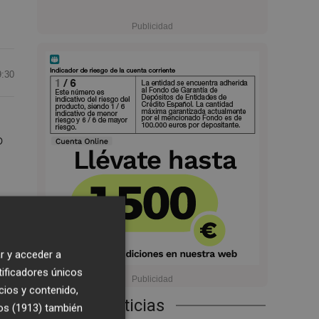
9:30
o
se
r y acceder a
tificadores únicos
cios y contenido,
l
Últimas Noticias
os (1913)
también