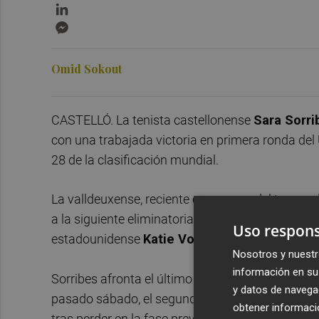
LinkedIn
Messenger
Omid Sokout
CASTELLÓ. La tenista castellonense
Sara Sorri
con una trabajada victoria en primera ronda del
28 de la clasificación mundial.
La valldeuxense, reciente campeona del torneo de
a la siguiente eliminatoria, donde se enfrentará 
Uso respons
estadounidense
Katie Volynets
(124).
Nosotros y nuestr
información en su 
Sorribes afronta el último Grand Slam de la temp
y datos de navega
pasado sábado, el segundo título de su carrera.
obtener informació
tras perder en la fase previa.