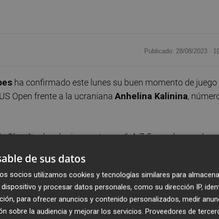
Publicado: 28/08/2023 ·
1
bes
ha confirmado este lunes su buen momento de juego
 US Open frente a la ucraniana
Anhelina Kalinina
, númer
 Cleveland, se ha impuesto por 6-4, 7-5 para lograr el pa
a la ganadora del partido entre la china
Xin Wang
(53) y la
able de sus datos
os socios utilizamos cookies y tecnologías similares para almacena
dispositivo y procesar datos personales, como su dirección IP, iden
orada con la moral por todo lo alto después de ganar, el
ción, para ofrecer anuncios y contenido personalizados, medir anun
 Lo hizo aprovechándose de una baja en el cuadro principa
n sobre la audiencia y mejorar los servicios.
Proveedores de tercer