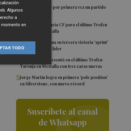
calización
1
Kiat Lim preside por primera vez un partido
 web. Algunos
en Mestalla
ir
derecho a
2
ier momento en
El once del Valencia CF para el último Trofeu
Taronja de Mestalla
3
Jorge Martín suma su tercera victoria 'sprint'
PTAR TODO
del año y es más líder
4
El Valencia se presentó en el último Trofeu
Taronja en Mestalla con tres caras nuevas
5
Jorge Martín logra su primera 'pole position'
en Silverstone, con nuevo récord
Suscríbete al canal
de Whatsapp