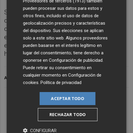
Proveedores de terceros (1913)
también
pueden procesar sus datos para estos y
Sory, que recientemente ha ampliado su
otros fines, incluido el uso de datos de
contrato hasta 2021 y cuenta con una
geolocalización precisos y características
cláusula de rescisión de seis millones de
del dispositivo. Sus elecciones se aplican
euros, dijo estar agradecido al Elche "porque
solo a este sitio web. Algunos proveedores
está poniendo en valor lo que estoy
pueden basarse en el interés legítimo en
haciendo y me lo ha dado todo".
lugar del consentimiento; tiene derecho a
oponerse en
Configuración de publicidad
.
Puede retirar su consentimiento en
cualquier momento en
Configuración de
ARCHIVADO EN
SORY KABA
ELCHE CF
UD LAS PALMAS
cookies
.
Política de privacidad
ACEPTAR TODO
RECHAZAR TODO
CONFIGURAR