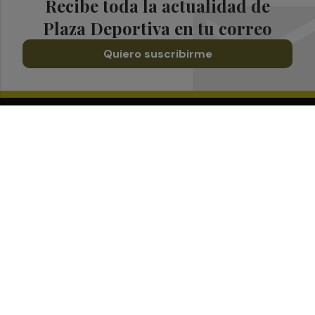
Recibe toda la actualidad de
Plaza Deportiva en tu correo
Quiero suscribirme
Suscríbete al Boletín
Todos los días a primera hora en tu email
¡Quiero suscribirme!
Síguenos en redes
Plaza Deportiva, desde cualquier medio