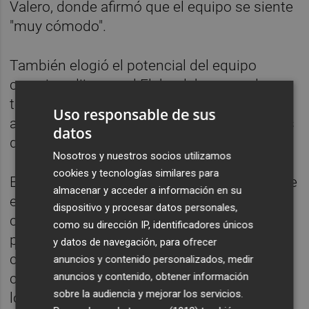
Valero, donde afirmó que el equipo se siente
"muy cómodo".
También elogió el potencial del equipo
canario y dijo que el Elche debe aprender a
tener "equilibrio" en la competición para no
Uso responsable de sus
alternar victorias contundentes con derrotas
datos
dolorosas.
Nosotros y nuestros socios utilizamos
cookies y tecnologías similares para
El delantero aseveró que el objetivo del Elche
almacenar y acceder a información en su
en la temporada es sumar cuanto antes los
dispositivo y procesar datos personales,
cincuenta puntos que conceden la
como su dirección IP, identificadores únicos
permanencia y que el equipo, pese a contar
y datos de navegación, para ofrecer
con un presupuesto bajo, lo deja todo en el
anuncios y contenido personalizados, medir
campo para que no se note la diferencia con
anuncios y contenido, obtener información
sobre la audiencia y mejorar los servicios.
los rivales.