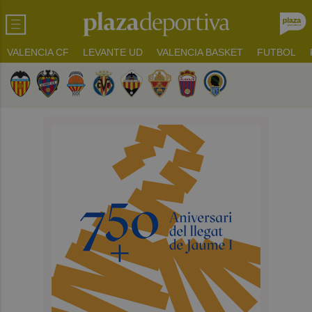
VALENCIA CF
LEVANTE UD
VALENCIA BASKET
FUTBOL