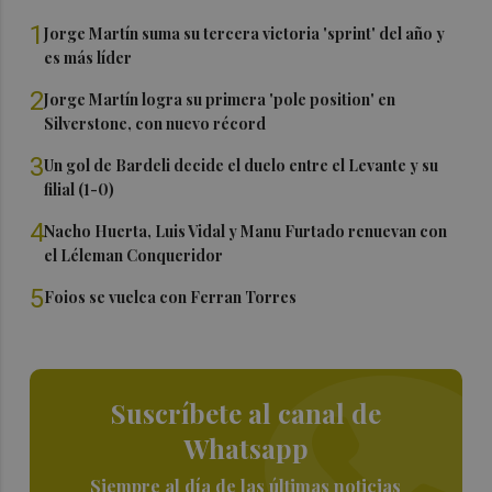
1
Jorge Martín suma su tercera victoria 'sprint' del año y
es más líder
2
Jorge Martín logra su primera 'pole position' en
Silverstone, con nuevo récord
3
Un gol de Bardeli decide el duelo entre el Levante y su
filial (1-0)
4
Nacho Huerta, Luis Vidal y Manu Furtado renuevan con
el Léleman Conqueridor
5
Foios se vuelca con Ferran Torres
Suscríbete al canal de
Whatsapp
Siempre al día de las últimas noticias