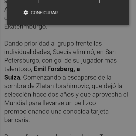
antes de caer en el minuto 95 en Sochi ante
Alemania (1-2) y certificar el primer puesto
CONFIGURAR
ganando con claridad a México (3-0) en
Ekaterimburgo.
Dando prioridad al grupo frente las
individualidades, Suecia eliminó, en San
Petersburgo, con gol de su jugador más
talentoso,
Emil Forsberg, a
Suiza.
Comenzando a escaparse de la
sombra de Zlatan Ibrahimovic, que dejó la
selección hace dos años y que aprovecha el
Mundial para llevarse un pellizco
promocionando una conocida tarjeta
bancaria.