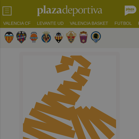
VALENCIA CF
LEVANTE UD
VALENCIA BASKET
FUTBOL