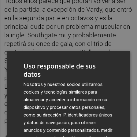
Todos ellos parece que podrán volver a ser
de la partida, a excepción de Vardy, que entró
en la segunda parte en octavos y es la
principal duda por un problema muscular en
la ingle. Southgate muy probablemente
repetirá su once de gala, con el trío de
centrales formado por Ian Walker, John
Stones y Harry Maguire; Ian Walker y Ashley
Uso responsable de sus
Young como carrileros; el centro del campo
datos
para Jordan Henderson, Dele Alli y Jesse
Nosotros y nuestros socios utilizamos
Lingard; y la delantera para Raheem Sterling
cookies y tecnologías similares para
y Harry Kane. Además, contará de nuevo con
almacenar y acceder a información en su
el centrocampista Fabian Delph, después de
dispositivo y procesar datos personales,
casi una semana de ausencia por su tercera
como su dirección IP, identificadores únicos
parternidad.
y datos de navegación, para ofrecer
anuncios y contenido personalizados, medir