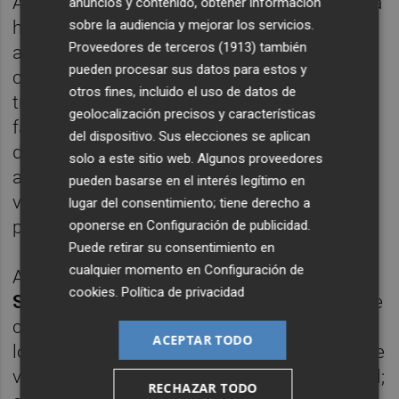
Ante el inminente nacimiento de su segunda
anuncios y contenido, obtener información
hija, el capitán sueco, Andreas Granqvist,
sobre la audiencia y mejorar los servicios.
Proveedores de terceros (1913)
también
anunció que no abandonaría la
pueden procesar sus datos para estos y
concentración de Suecia, que llegó a Rusia
otros fines, incluido el uso de datos de
tras batir en la repesca a Italia y pasó a la
geolocalización precisos y características
fase del KO tras acabar primera, por delante
del dispositivo. Sus elecciones se aplican
de México en el grupo F, en el que quedó
solo a este sitio web. Algunos proveedores
apeada de la competición Alemania, que
pueden basarse en el interés legítimo en
venía de proclamarse campeona mundial
lugar del consentimiento; tiene derecho a
por cuarta vez hace cuatro años, en Brasil.
oponerse en
Configuración de publicidad
.
Puede retirar su consentimiento en
cualquier momento en
Configuración de
Arrancó ganando por la mínima a
Corea del
cookies
.
Política de privacidad
Sur (1-0)
en Nizhny Novgorod, precisamente
con gol de penalti de Granqvist, en uno de
ACEPTAR TODO
los primeros partidos en el que el sistema de
videoarbitraje (VAR) jugó un papel primordial;
RECHAZAR TODO