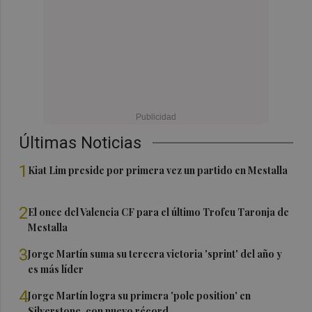
Últimas Noticias
1
Kiat Lim preside por primera vez un partido en Mestalla
2
El once del Valencia CF para el último Trofeu Taronja de
Mestalla
3
Jorge Martín suma su tercera victoria 'sprint' del año y
es más líder
4
Jorge Martín logra su primera 'pole position' en
Silverstone, con nuevo récord