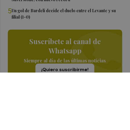
5
Un gol de Bardeli decide el duelo entre el Levante y su
filial (1-0)
Suscríbete al canal de
Whatsapp
Siempre al día de las últimas noticias
¡Quiero suscribirme!