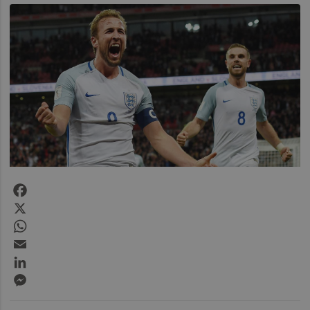
Facebook
X
WhatsApp
Email
LinkedIn
Messenger