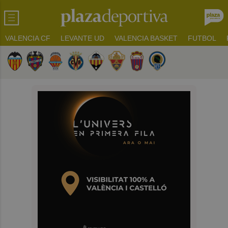
VALENCIA CF
LEVANTE UD
VALENCIA BASKET
FUTBOL