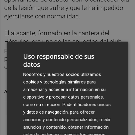
de la lesión que sufre y que le ha impedido
ejercitarse con normalidad.
El atacante, formado en la cantera del
Hércules, era una de las apuestas del club
para la presente temporada tras su
Uso responsable de sus
progresión el pasado curso, en el que
datos
disputó 17 partidos, anotando dos dianas.
Nosotros y nuestros socios utilizamos
cookies y tecnologías similares para
almacenar y acceder a información en su
ARCHIVADO EN
HERCULES CF
dispositivo y procesar datos personales,
como su dirección IP, identificadores únicos
y datos de navegación, para ofrecer
anuncios y contenido personalizados, medir
anuncios y contenido, obtener información
sobre la audiencia y mejorar los servicios.