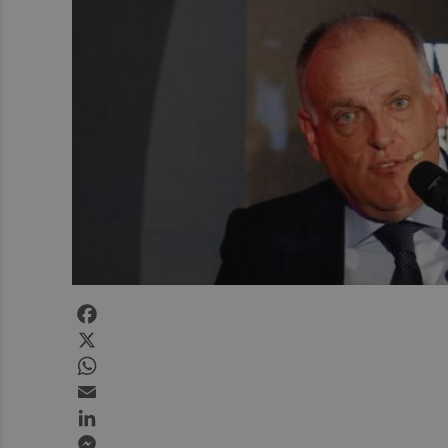
Facebook
X
WhatsApp
Email
LinkedIn
Messenger