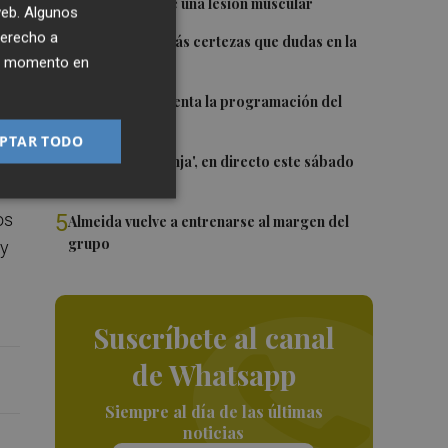
Monferrer sufre una lesión muscular
 web. Algunos
derecho a
2
Awa Fam deja más certezas que dudas en la
e
ier momento en
WNBA
3
El Valencia presenta la programación del
Trofeu Taronja
PTAR TODO
4
El 'Trofeu Taronja', en directo este sábado
por À Punt
5
os
Almeida vuelve a entrenarse al margen del
grupo
 y
Suscríbete al canal
de Whatsapp
Siempre al día de las últimas
noticias