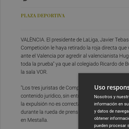
PLAZA DEPORTIVA
VALÈNCIA. El presidente de LaLiga, Javier Tebas,
Competición le haya retirado la roja directa que
ante el Valencia por agredir al valencianista Hu
toda la prueba" ya que al colegiado Ricardo de
la sala VOR.
Uso respons
"Los tres juristas de Competición estuvieron mu
contenido jurídico, sin entrar a opinar en si esto
Nosotros y nuestr
la expulsión no es correcta porque no está toda l
información en su 
y datos de navega
durante la rueda de prensa para explicar las me
obtener informació
en Mestalla.
pueden procesar su