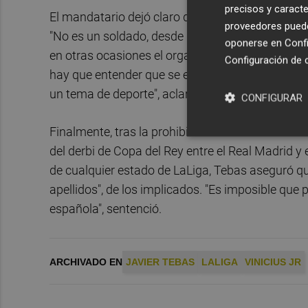
precisos y caracte
El mandatario dejó claro que el representante d
proveedores pueden
"No es un soldado, desde que fue nombrado nunc
oponerse en
Confi
en otras ocasiones el organismo podría haber si
Configuración de 
hay que entender que se encontrarían con ese pr
un tema de deporte", aclaró.
CONFIGURAR
Finalmente, tras la prohibición a los cuatro det
del derbi de Copa del Rey entre el Real Madrid y
de cualquier estado de LaLiga, Tebas aseguró qu
apellidos", de los implicados. "Es imposible que 
española", sentenció.
ARCHIVADO EN
JAVIER TEBAS
LALIGA
VINICIUS JR