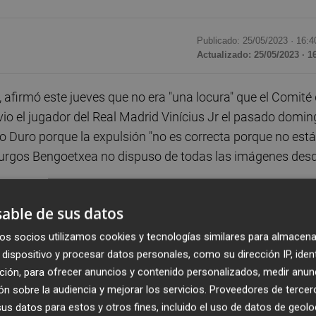
Publicado: 25/05/2023 ·
16:4
Actualizado: 25/05/2023 · 1
 afirmó este jueves que no era "una locura" que el Comité
 vio el jugador del Real Madrid Vinícius Jr el pasado domi
go Duro porque la expulsión "no es correcta porque no está
 Burgos Bengoetxea no dispuso de todas las imágenes des
able de sus datos
chas horas reunidos y la resolución es de un profundo
y de acuerdo o no, y con cierta base legal. No es una locura
os socios utilizamos cookies y tecnologías similares para almacena
a prueba y eso obliga a retirar toda la prueba", detalló Te
dispositivo y procesar datos personales, como su dirección IP, iden
ción, para ofrecer anuncios y contenido personalizados, medir anun
didas contra el racismo tras lo sucedido el pasado domin
n sobre la audiencia y mejorar los servicios.
Proveedores de tercer
s datos para estos y otros fines, incluido el uso de datos de geolo