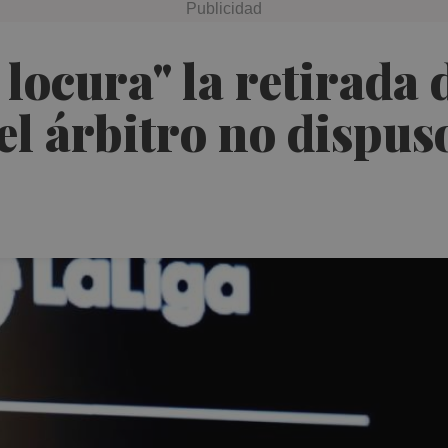
locura" la retirada d
l árbitro no dispuso