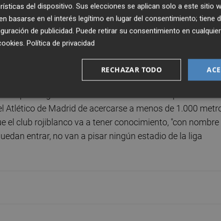
rísticas del dispositivo. Sus elecciones se aplican solo a este sitio
e la patronal en este comité simplemente está "designado".
 basarse en el interés legítimo en lugar del consentimiento; tiene 
a he hablado con él", puntualizó, admitiendo también qu
guración de publicidad
. Puede retirar su consentimiento en cualqu
do "más severo" con situaciones similares. "Pero también
cookies
.
Política de privacidad
oblema también si ven que desde la Fiscalía dicen que es
RECHAZAR TODO
ACE
enidos por colgar un muñeco de Vinícius en un punto antes
 el Atlético de Madrid de acercarse a menos de 1.000 metr
e el club rojiblanco va a tener conocimiento, "con nombre
puedan entrar, no van a pisar ningún estadio de la liga