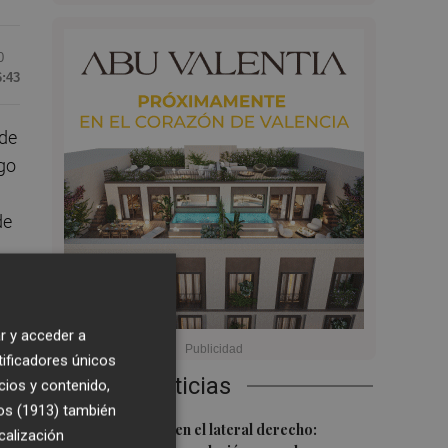
0
6:43
 de
ngo
de
,
r y acceder a
bas
tificadores únicos
Últimas Noticias
cios y contenido,
go
os (1913)
también
1
Más problemas en el lateral derecho:
calización