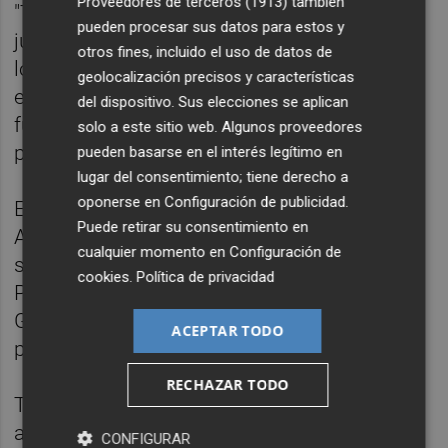
Proveedores de terceros (1913)
también
"Tenemos que pensar en ir a Alcoy todos
pueden procesar sus datos para estos y
juntos de la manita, equipo y afición y que
otros fines, incluido el uso de datos de
los aficionados salgan pensando en qué
geolocalización precisos y características
equipo tengo, qué bemoles, cómo juega al
del dispositivo. Sus elecciones se aplican
fútbol y cómo defiende la camiseta", ha
solo a este sitio web. Algunos proveedores
proseguido.
pueden basarse en el interés legítimo en
lugar del consentimiento; tiene derecho a
oponerse en
Configuración de publicidad
.
El
Hércules
afrontará el encuentro ante el
Puede retirar su consentimiento en
Alcoyano con las bajas confirmadas por
cualquier momento en
Configuración de
sanción de los defensas Fernando Román y
cookies
.
Política de privacidad
Paco Peña, así como las del portero Chema
Giménez y el extremo Miguel Ángel Nieto,
ACEPTAR TODO
por lesión.
RECHAZAR TODO
También es prácticamente segura la
ausencia del mediapunta Javi Flores, al que
CONFIGURAR