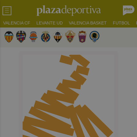
VALENCIA CF
LEVANTE UD
VALENCIA BASKET
FUTBOL