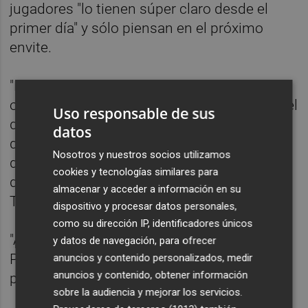
jugadores "lo tienen súper claro desde el
primer día" y sólo piensan en el próximo
envite.
"El domingo por la noche ya pensaremos en
otra cosa, pero ahora el próximo partido es el
Uso responsable de sus
de Alcoy y tenemos que olvidar todo lo
datos
demás. Las notas se ponen en junio y
Nosotros y nuestros socios utilizamos
debemos llegar con la mejor posible para
cookies y tecnologías similares para
darlo todo en la evaluación final", ha dicho
almacenar y acceder a información en su
Tevenet.
dispositivo y procesar datos personales,
como su dirección IP, identificadores únicos
"Aunque se diga que es un plagio de (Diego
y datos de navegación, para ofrecer
Pablo) Simeone, tenemos que ir partido a
anuncios y contenido personalizados, medir
anuncios y contenido, obtener información
partido", ha añadido el técnico.
sobre la audiencia y mejorar los servicios.