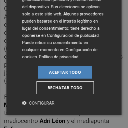
con el Nàstic (1-1) en el Olímpic Camilo
del dispositivo. Sus elecciones se aplican
Cano, los rojillos derrotaron al filial del
solo a este sitio web. Algunos proveedores
Athletic (por 1-2 y con remontada incluida)
pueden basarse en el interés legítimo en
en una jornada 1 en la que su rival de este
lugar del consentimiento; tiene derecho a
domingo, la Sociedad Deportiva Logroñés,
oponerse en
Configuración de publicidad
.
cayó en
Las Gaunas
a manos del Alcoyano
Puede retirar su consentimiento en
(0-1). Los rojiblancos son uno de los dos
cualquier momento en
Configuración de
equipos del grupo 2 que cuenta sus partidos
cookies
.
Política de privacidad
por derrotas junto al
Cornellà
, pues en la
jornada 2 perdían en su visita al
Amorebieta
ACEPTAR TODO
(4-2).
RECHAZAR TODO
Ferrando podrá contar con los centrales
CONFIGURAR
Moisés García
y
Lluis Aspar
, pero no con el
también central
Kévin Toner
, el
mediocentro
Adri Léon
y el mediapunta