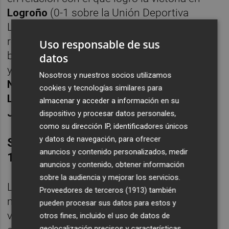
Logroño
(0-1 sobre la Unión Deportiva
Logroñés) el pasado fin de semana. Así, los
rojiblancos iniciarían el partido con Padilla
Uso responsable de sus
bajo palos;
Rincón
,
Eguiluz
y
Mikel Mendibe
datos
y
Chasco
en defensa;
Gerenabarrena
y
Nosotros y nuestros socios utilizamos
Naveira
en el doble pivote, con
Adu Ares
y
cookies y tecnologías similares para
Luis Bilbao
en las bandas; y
Mikel Goti
tras
almacenar y acceder a información en su
Jon Cabo
en ataque.
dispositivo y procesar datos personales,
como su dirección IP, identificadores únicos
y datos de navegación, para ofrecer
SD Logroñés-CF La Nucía (Domingo,
anuncios y contenido personalizados, medir
12 horas)
anuncios y contenido, obtener información
sobre la audiencia y mejorar los servicios.
La Nucía de
César
Ferrando
buscará la
Proveedores de terceros (1913)
también
mañana de este domingo su segunda
pueden procesar sus datos para estos y
victoria del curso liguero: antes de empatar
otros fines, incluido el uso de datos de
geolocalización precisos y características