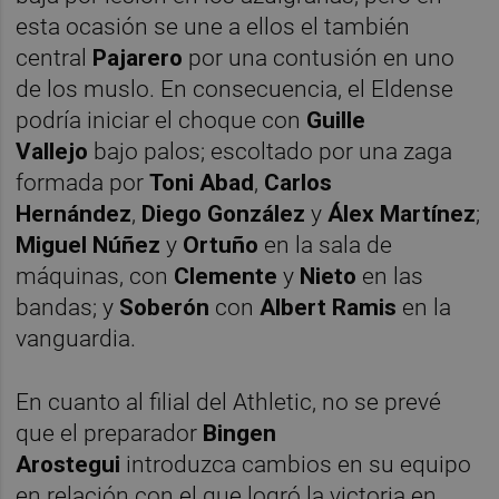
esta ocasión se une a ellos el también
central
Pajarero
por una contusión en uno
de los muslo. En consecuencia, el Eldense
podría iniciar el choque con
Guille
Vallejo
bajo palos; escoltado por una zaga
formada por
Toni Abad
,
Carlos
Hernández
,
Diego González
y
Álex Martínez
;
Miguel Núñez
y
Ortuño
en la sala de
máquinas, con
Clemente
y
Nieto
en las
bandas; y
Soberón
con
Albert
Ramis
en la
vanguardia.
En cuanto al filial del Athletic, no se prevé
que el preparador
Bingen
Arostegui
introduzca cambios en su equipo
en relación con el que logró la victoria en