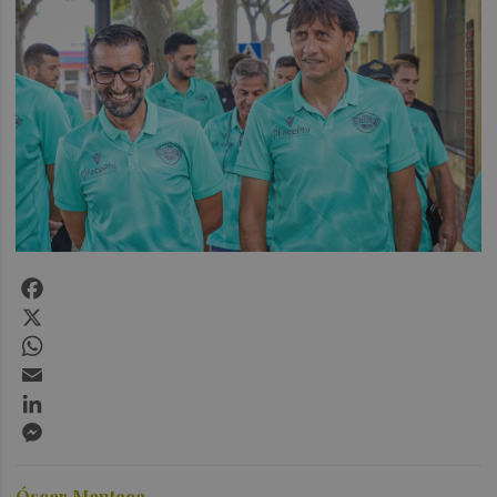
Facebook
X
WhatsApp
Email
LinkedIn
Messenger
Óscar Manteca