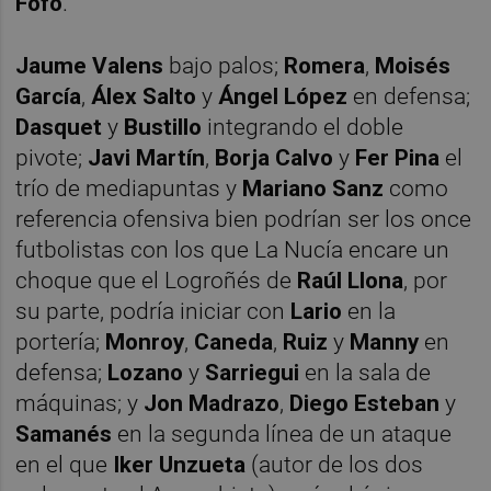
Fofo
.
Jaume
Valens
bajo palos;
Romera
,
Moisés
Garcí
a
,
Álex Salto
y
Ángel López
en defensa;
Dasquet
y
Bustillo
integrando el doble
pivote;
Javi Martín
,
Borja Calvo
y
Fer Pina
el
trío de mediapuntas y
Mariano Sanz
como
referencia ofensiva bien podrían ser los once
futbolistas con los que La Nucía encare un
choque que el Logroñés de
Raúl Llona
, por
su parte, podría iniciar con
Lario
en la
portería;
Monroy
,
Caneda
,
Ruiz
y
Manny
en
defensa;
Lozano
y
Sarriegui
en la sala de
máquinas; y
Jon
Madrazo
,
Diego Esteban
y
Samanés
en la segunda línea de un ataque
en el que
Iker
Unzueta
(autor de los dos