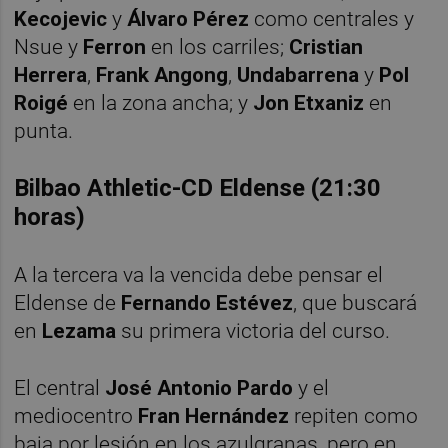
Kecojevic
y
Álvaro
Pérez
como centrales y
Nsue y
Ferron
en los carriles;
Cristian
Herrera
,
Frank
Angong
,
Undabarrena
y
Pol
Roigé
en la zona ancha; y
Jon
Etxaniz
en
punta.
Bilbao Athletic-CD Eldense (21:30
horas)
A la tercera va la vencida debe pensar el
Eldense de
Fernando Estévez
, que buscará
en
Lezama
su primera victoria del curso.
El central
José Antonio Pardo
y el
mediocentro
Fran Hernández
repiten como
baja por lesión en los azulgranas, pero en