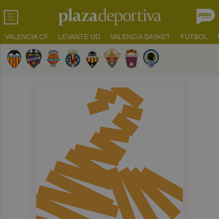
VALENCIA CF
LEVANTE UD
VALENCIA BASKET
FUTBOL