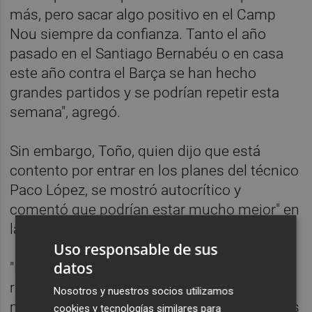
más, pero sacar algo positivo en el Camp
Nou siempre da confianza. Tanto el año
pasado en el Santiago Bernabéu o en casa
este año contra el Barça se han hecho
grandes partidos y se podrían repetir esta
semana", agregó.
Sin embargo, Toño, quien dijo que está
contento por entrar en los planes del técnico
Paco López, se mostró autocrítico y
comentó que podrían estar mucho mejor" en
la clasificación de la Liga.
Uso responsable de sus
datos
"Estamos con nueve puntos de ventaja
respecto al descenso pero podríamos estar
Nosotros y nuestros socios utilizamos
mucho mejor si hubiéramos sacado algunos
cookies y tecnologías similares para