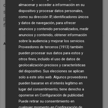
de los resultados que debíamos haber
almacenar y acceder a información en su
dispositivo y procesar datos personales,
sacado. Sobre todo en casa se nos han ido
como su dirección IP, identificadores únicos
puntos que no deberíamos haber perdido",
y datos de navegación, para ofrecer
finalizó.
anuncios y contenido personalizados, medir
anuncios y contenido, obtener información
sobre la audiencia y mejorar los servicios.
ARCHIVADO EN
Proveedores de terceros (1913)
también
pueden procesar sus datos para estos y
otros fines, incluido el uso de datos de
geolocalización precisos y características
del dispositivo. Sus elecciones se aplican
solo a este sitio web. Algunos proveedores
pueden basarse en el interés legítimo en
lugar del consentimiento; tiene derecho a
oponerse en
Configuración de publicidad
.
Puede retirar su consentimiento en
cualquier momento en
Configuración de