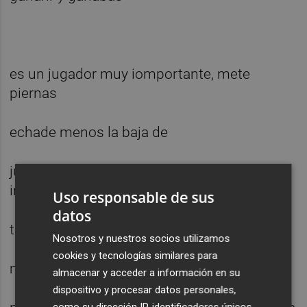
es un jugador muy iomportante, mete
piernas
echade menos la baja de
jugadores que recorren 30-40 en alta
intensidad
Uso responsable de sus
datos
te hace ser más prudcitivo
Nosotros y nuestros socios utilizamos
cookies y tecnologías similares para
mayor bagaje ofensivo y defensivo
almacenar y acceder a información en su
dispositivo y procesar datos personales,