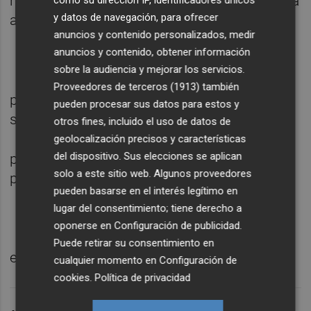
nos falta es afigura de ese pivote , de juntar a
como su dirección IP, identificadores únicos
y datos de navegación, para ofrecer
al agente, de chocar, morder, la mala ostia
anuncios y contenido personalizados, medir
anuncios y contenido, obtener información
sobre la audiencia y mejorar los servicios.
Proveedores de terceros (1913)
también
pero lo que tenemos es lo que hay tica
pueden procesar sus datos para estos y
seguir
otros fines, incluido el uso de datos de
geolocalización precisos y características
del dispositivo. Sus elecciones se aplican
para partidos de final d etemporada y para el
solo a este sitio web. Algunos proveedores
po
pueden basarse en el interés legítimo en
lugar del consentimiento; tiene derecho a
oponerse en
Configuración de publicidad
.
Puede retirar su consentimiento en
esto es como las relaciones
cualquier momento en
Configuración de
cookies
.
Política de privacidad