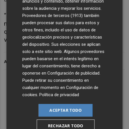
anuncios y contenido, obtener información
sobre la audiencia y mejorar los servicios.
“Es un año nuevo, con nuevas expectativas,
Proveedores de terceros (1913)
también
nuevos jugadores y cuerpo técnico. Les digo
pueden procesar sus datos para estos y
otros fines, incluido el uso de datos de
que mantengan la ilusión intacta porque
geolocalización precisos y características
vamos a necesitar de ellos”, concluyó.
del dispositivo. Sus elecciones se aplican
solo a este sitio web. Algunos proveedores
pueden basarse en el interés legítimo en
ARCHIVADO EN
lugar del consentimiento; tiene derecho a
oponerse en
Configuración de publicidad
.
Puede retirar su consentimiento en
cualquier momento en
Configuración de
cookies
.
Política de privacidad
ACEPTAR TODO
RECHAZAR TODO