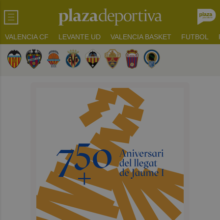
VALENCIA CF
LEVANTE UD
VALENCIA BASKET
FUTBOL