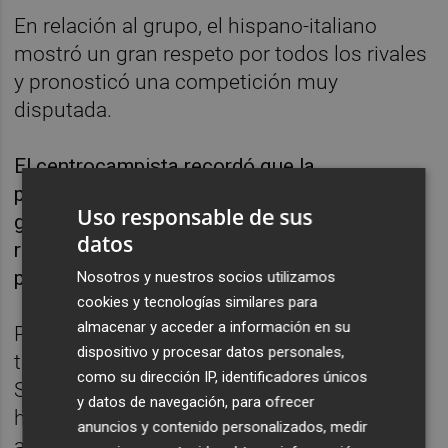
En relación al grupo, el hispano-italiano
mostró un gran respeto por todos los rivales
y pronosticó una competición muy
disputada.
El centrocampista recordó que la
pretemporada está hecha para “coger
Uso responsable de sus
gasolina y comenzar lo mejor posible”, pero
datos
reconoció que los resultados “tienen que ser
positivos porque ganar siempre es bueno”.
Nosotros y nuestros socios utilizamos
cookies y tecnologías similares para
almacenar y acceder a información en su
Por último, el futbolista elogió el método de
dispositivo y procesar datos personales,
trabajo y la intensidad de su entrenador,
como su dirección IP, identificadores únicos
Sergio Mora, y pidió a los aficionados
y datos de navegación, para ofrecer
herculanos que le den un voto de confianza
anuncios y contenido personalizados, medir
al nuevo proyecto.