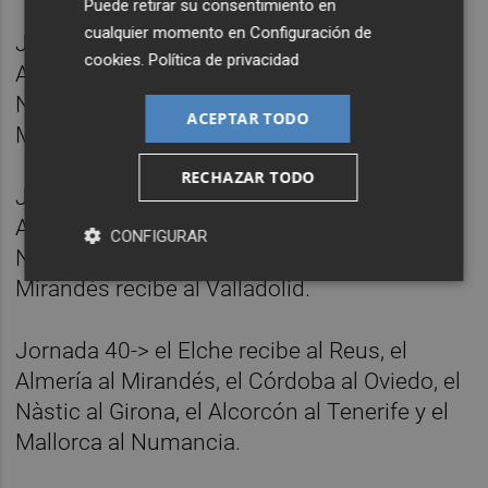
Puede retirar su consentimiento en
cualquier momento en
Configuración de
Jornada 38-> el Elche recibe al Mirandés, el
cookies
.
Política de privacidad
Almería al Numancia, el Córdoba al Reus, el
Nàstic al Oviedo, el Alcorcón al Rayo y el
ACEPTAR TODO
Mallorca juega en Valladolid.
RECHAZAR TODO
Jornada 39-> el Elche visita al Getafe, el
Almería al Mallorca, el Córdoba al Cádiz, el
CONFIGURAR
Nàstic al Rayo, el Alcorcón al Girona y el
Mirandés recibe al Valladolid.
Jornada 40-> el Elche recibe al Reus, el
Almería al Mirandés, el Córdoba al Oviedo, el
Nàstic al Girona, el Alcorcón al Tenerife y el
Mallorca al Numancia.