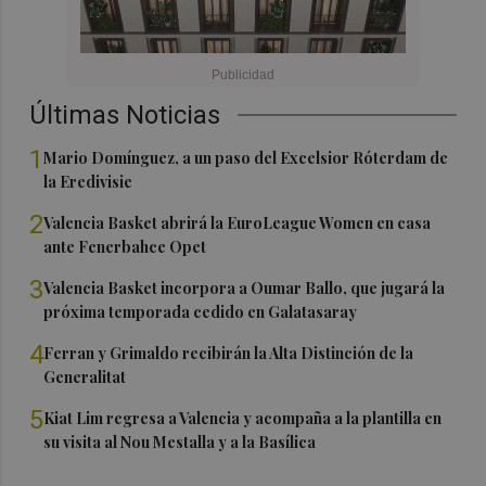
Últimas Noticias
1
Mario Domínguez, a un paso del Excelsior Róterdam de
la Eredivisie
2
Valencia Basket abrirá la EuroLeague Women en casa
ante Fenerbahce Opet
3
Valencia Basket incorpora a Oumar Ballo, que jugará la
próxima temporada cedido en Galatasaray
4
Ferran y Grimaldo recibirán la Alta Distinción de la
Generalitat
5
Kiat Lim regresa a Valencia y acompaña a la plantilla en
su visita al Nou Mestalla y a la Basílica