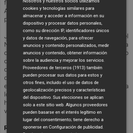
Nosotros y nuestros socios utilizamos
finalizada la 37, al verse rebasado por
cookies y tecnologías similares para
Almería (seis puntos de doce), UCAM (ocho
almacenar y acceder a información en su
puntos de doce) y el citado Córdoba.
dispositivo y procesar datos personales,
como su dirección IP, identificadores únicos
Junto al Mirandés, colista con 33 puntos, y el
y datos de navegación, para ofrecer
Nàstic, cuarto por la cola con 42, perderían la
anuncios y contenido personalizados, medir
categoría ahora mismo el Alcorcón, vigésimo
anuncios y contenido, obtener información
clasificado con 40 puntos y que ha logrado
sobre la audiencia y mejorar los servicios.
Proveedores de terceros (1913)
también
cuatro de los últimos doce puntos
pueden procesar sus datos para estos y
disputados y el Mallorca, verdugo del Elche
otros fines, incluido el uso de datos de
el pasado sábado y que, tras dos derrotas, ha
geolocalización precisos y características
logrado dos victorias consecutivas que le
del dispositivo. Sus elecciones se aplican
han reportado seis puntos y ahora es
solo a este sitio web. Algunos proveedores
vigésimo primero con 39.
pueden basarse en el interés legítimo en
lugar del consentimiento; tiene derecho a
oponerse en
Configuración de publicidad
.
Restan cinco partidos de liga