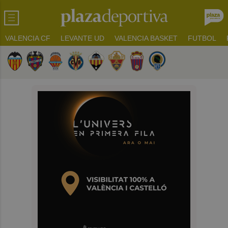
VALENCIA CF
LEVANTE UD
VALENCIA BASKET
FUTBOL