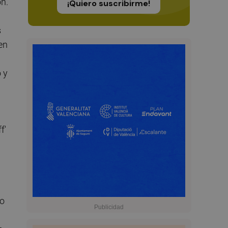
ón.
¡Quiero suscribirme!
s
en
 y
f'
do