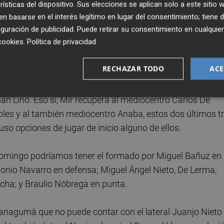
les desde el descenso de este a Segunda B, habiéndose
rísticas del dispositivo. Sus elecciones se aplican solo a este sitio
 basarse en el interés legítimo en lugar del consentimiento; tiene 
guración de publicidad
. Puede retirar su consentimiento en cualqu
cookies
.
Política de privacidad
que llevará a Mir a introducir cambios buscando proteger l
uatro jornadas, el doble de los que ha anotado), tarea en 
RECHAZAR TODO
ACE
ocentro Omgba y el delantero Óscar Díaz se pierden el
Eldin lo hará por lesión y hasta última hora será duda,
án Lino. Eso sí, Mir recupera al mediocentro Carlos De
rcoles y al también mediocentro Anaba, estos dos últimos t
uso opciones de jugar de inicio alguno de ellos.
domingo podríamos tener el formado por Miguel Bañuz en 
ntonio Navarro en defensa; Miguel Ángel Nieto, De Lerma,
ncha; y Braulio Nóbrega en punta.
Planagumà que no puede contar con el lateral Juanjo Nieto