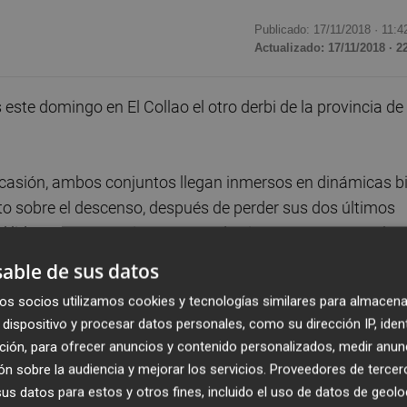
Publicado: 17/11/2018 ·
11:4
Actualizado: 17/11/2018 · 2
ste domingo en El Collao el otro derbi de la provincia de
 ocasión, ambos conjuntos llegan inmersos en dinámicas b
nto sobre el descenso, después de perder sus dos últimos
 el liderato que seguirá ostentando siempre que gane. El
a domicilio, mientras que el de Vicente Mir no gana en El
able de sus datos
do solo seis de los 18 puntos que han disputado como
os socios utilizamos cookies y tecnologías similares para almacena
dispositivo y procesar datos personales, como su dirección IP, iden
ción, para ofrecer anuncios y contenido personalizados, medir anun
tan distintos que atraviesan ambos equipos, no solo en 
n sobre la audiencia y mejorar los servicios.
Proveedores de tercer
s ocupa el Alcoyano ha ganado nada menos que seis de los
s datos para estos y otros fines, incluido el uso de datos de geolo