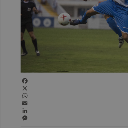
Facebook
X
WhatsApp
Email
LinkedIn
Messenger