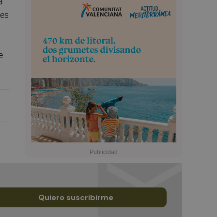
a
tes
e
Quiero suscribirme