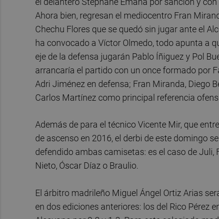
el delantero Stéphane Emaná por sanción y con el
Ahora bien, regresan el mediocentro Fran Mirand
Chechu Flores que se quedó sin jugar ante el Al
ha convocado a Víctor Olmedo, todo apunta a que
eje de la defensa jugarán Pablo Íñiguez y Pol Bu
arrancaría el partido con un once formado por Fa
Adri Jiménez en defensa; Fran Miranda, Diego Ben
Carlos Martínez como principal referencia ofens
Además de para el técnico Vicente Mir, que entre
de ascenso en 2016, el derbi de este domingo s
defendido ambas camisetas: es el caso de Juli, 
Nieto, Óscar Díaz o Braulio.
El árbitro madrileño Miguel Ángel Ortiz Arias ser
en dos ediciones anteriores: los del Rico Pérez 