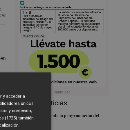
2
2:47
ien
r y acceder a
Últimas Noticias
tificadores únicos
cios y contenido,
un
1
El Valencia presenta la programación del
os (1725)
también
Trofeu Taronja
calización