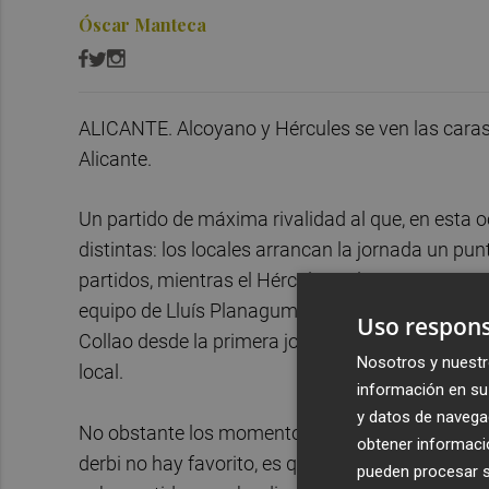
Óscar Manteca
ALICANTE. Alcoyano y Hércules se ven las caras e
Alicante.
Un partido de máxima rivalidad al que, en esta
distintas: los locales arrancan la jornada un pu
partidos, mientras el Hércules pelea por retener
equipo de Lluís Planagumà no conoce la derrota 
Uso respons
Collao desde la primera jornada, habiendo suma
Nosotros y nuestr
local.
información en su 
y datos de navega
No obstante los momentos de juego y resultado 
obtener informació
derbi no hay favorito, es que en el caso que no
pueden procesar su