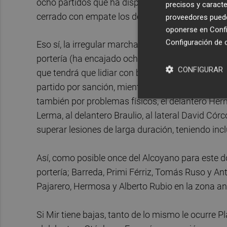
ocho partidos que ha disputado contra el Hércu
precisos y caracte
cerrado con empate los dos restantes.
proveedores pueden
oponerse en
Confi
Configuración de 
Eso sí, la irregular marcha de su equipo parece 
portería (ha encajado ocho goles en las últimas c
CONFIGURAR
que tendrá que lidiar con bajas y es que el medi
partido por sanción, mientras que el mediapunta 
también por problemas físicos, el delantero Hern
Lerma, al delantero Braulio, al lateral David Có
superar lesiones de larga duración, teniendo incl
Así, como posible once del Alcoyano para este 
portería; Barreda, Primi Férriz, Tomás Ruso y A
Pajarero, Hermosa y Alberto Rubio en la zona a
Si Mir tiene bajas, tanto de lo mismo le ocurre 