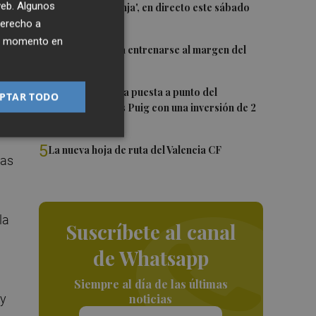
2
 web. Algunos
El 'Trofeu Taronja', en directo este sábado
por À Punt
derecho a
ier momento en
3
Almeida vuelve a entrenarse al margen del
a
grupo
la
4
València ultima la puesta a punto del
PTAR TODO
Velódromo Lluís Puig con una inversión de 2
millones
5
La nueva hoja de ruta del Valencia CF
ras
la
Suscríbete al canal
de Whatsapp
Siempre al día de las últimas
 y
noticias