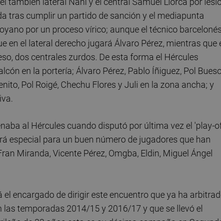
 también lateral Nani y el central Samuel Llorca por lesi
a tras cumplir un partido de sanción y el mediapunta
coyano por un proceso vírico; aunque el técnico barceloné
 en el lateral derecho jugará Álvaro Pérez, mientras que 
eso, dos centrales zurdos. De esta forma el Hércules
lcón en la portería; Álvaro Pérez, Pablo Íñiguez, Pol Bueso
ito, Pol Roigé, Chechu Flores y Juli en la zona ancha; y
iva.
naba al Hércules cuando disputó por última vez el 'play-of
erá especial para un buen número de jugadores que han
Fran Miranda, Vicente Pérez, Omgba, Eldin, Miguel Ángel
á el encargado de dirigir este encuentro que ya ha arbitra
en las temporadas 2014/15 y 2016/17 y que se llevó el