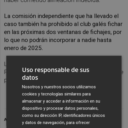
La comisión independiente que ha llevado el
caso también ha prohibido al club galés fichar
en las próximas dos ventanas de fichajes, por
lo que no podrán incorporar a nadie hasta
enero de 2025.
La sanción de seis puntos ha dejado al
Uso responsable de sus
Pontypridd como colista de la tabla con siete
datos
puntos tras 18 jornadas.
Nosotros y nuestros socios utilizamos
cookies y tecnologías similares para
almacenar y acceder a información en su
dispositivo y procesar datos personales,
como su dirección IP, identificadores únicos
ARCHIVADO EN
PONTYPRIDD UNITED
y datos de navegación, para ofrecer