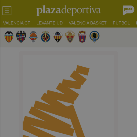
VALENCIA CF
LEVANTE UD
VALENCIA BASKET
FUTBOL