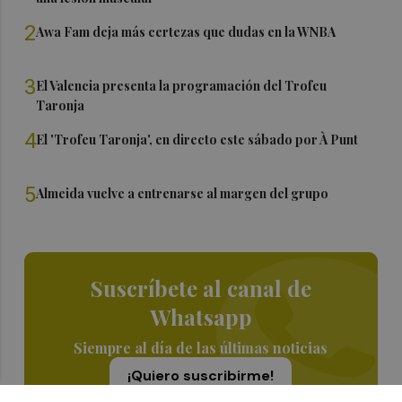
2
Awa Fam deja más certezas que dudas en la WNBA
3
El Valencia presenta la programación del Trofeu
Taronja
4
El 'Trofeu Taronja', en directo este sábado por À Punt
5
Almeida vuelve a entrenarse al margen del grupo
Suscríbete al canal de
Whatsapp
Siempre al día de las últimas noticias
¡Quiero suscribirme!