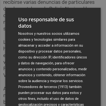
recibirse varias denuncias de particulares
donde contaban a la Policía Nacional la
contratación de tarjetas bancarias a su
Uso responsable de sus
nombre, así como cargos fraudulentos en
datos
sus cuentas.
Nosotros y nuestros socios utilizamos
cookies y tecnologías similares para
Los agentes comprobaron que en los
almacenar y acceder a información en su
hechos denunciados el modus operandi era
dispositivo y procesar datos personales,
el mismo y averiguaron que todas las
como su dirección IP, identificadores únicos
víctimas tenían algún vínculo con la
y datos de navegación, para ofrecer
Federación de Fútbol de la Comunitat
anuncios y contenido personalizados, medir
Valenciana.
anuncios y contenido, obtener información
sobre la audiencia y mejorar los servicios.
Proveedores de terceros (1913)
también
Además, la Federación denunciaba la
pueden procesar sus datos para estos y
manipulación de 82 de las cuentas
otros fines, incluido el uso de datos de
bancarias en las que los árbitros cobraban
geolocalización precisos y características