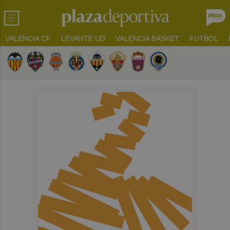
VALENCIA CF
LEVANTE UD
VALENCIA BASKET
FUTBOL