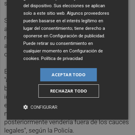
sus honorarios.
del dispositivo. Sus elecciones se aplican
solo a este sitio web. Algunos proveedores
Se averiguó entonces, a través de los
pueden basarse en el interés legítimo en
accesos a las bases de datos y compras
lugar del consentimiento; tiene derecho a
oponerse en
Configuración de publicidad
.
realizadas, que el sospechoso podía ser un
Puede retirar su consentimiento en
antiguo empleado de la Federación con
cualquier momento en
Configuración de
conocimiento del sistema informático.
cookies
.
Política de privacidad
Este, tras cesar en su puesto de trabajo,
ACEPTAR TODO
"aprovechó para modificar datos de cuentas
bancarias, además de capturar datos de
RECHAZAR TODO
identidad y bancarios de los afectados, para
emplearlos en adquirir material electrónico
CONFIGURAR
mediante estafa en comercio que
posteriormente vendería fuera de los cauces
legales", según la Policía.