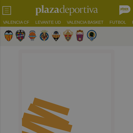
VALENCIA CF
LEVANTE UD
VALENCIA BASKET
FUTBOL