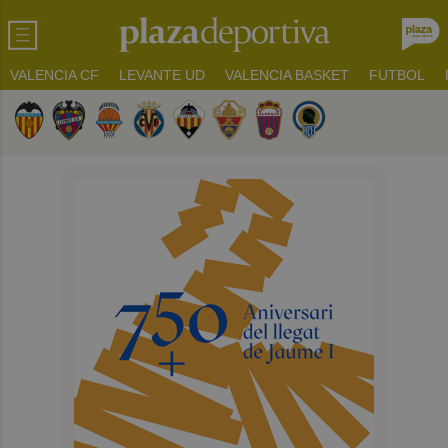
VALENCIA CF
LEVANTE UD
VALENCIA BASKET
FUTBOL