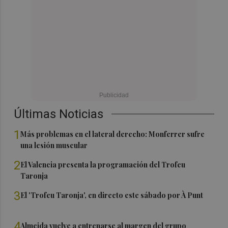
Últimas Noticias
1
Más problemas en el lateral derecho: Monferrer sufre
una lesión muscular
2
El Valencia presenta la programación del Trofeu
Taronja
3
El 'Trofeu Taronja', en directo este sábado por À Punt
4
Almeida vuelve a entrenarse al margen del grupo