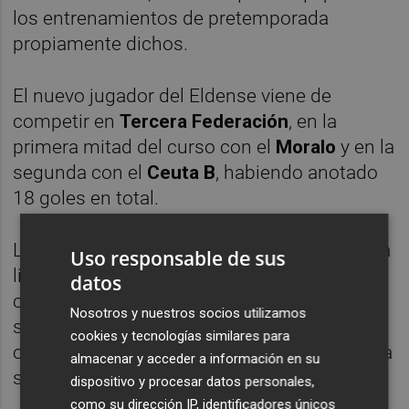
los entrenamientos de pretemporada
propiamente dichos.
El nuevo jugador del Eldense viene de
competir en
Tercera Federación
, en la
primera mitad del curso con el
Moralo
y en la
segunda con el
Ceuta B
, habiendo anotado
18 goles en total.
La llegada de Sixtus Ogbuehi reduce a uno la
Uso responsable de sus
lista de delanteros por incorporarse y a
datos
cuatro
el mínimo de fichajes pendientes
,
Nosotros y nuestros socios utilizamos
salvo que el mercado ofrezca una
cookies y tecnologías similares para
oportunidad irrenunciable y/o se produzca la
almacenar y acceder a información en su
salida de
Sergio Ortuño
.
dispositivo y procesar datos personales,
como su dirección IP, identificadores únicos