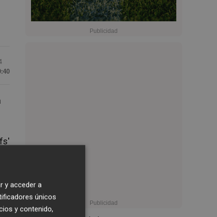
4
9:40
a
fs'
r y acceder a
tificadores únicos
cios y contenido,