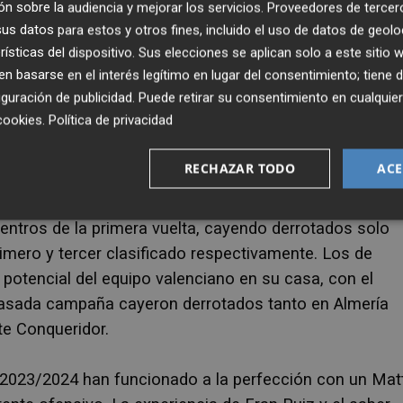
n sobre la audiencia y mejorar los servicios.
Proveedores de tercer
serán un rival duro para el combinado valenciano que, tr
s datos para estos y otros fines, incluido el uso de datos de geolo
victoria con el calor de su afición y cerrar así un año 2
rísticas del dispositivo. Sus elecciones se aplican solo a este sitio
 basarse en el interés legítimo en lugar del consentimiento; tiene 
guración de publicidad
. Puede retirar su consentimiento en cualqu
pasada jornada
cookies
.
Política de privacidad
rliga, tras una campaña 2022/2023 en la que se quedar
RECHAZAR TODO
ACE
 cambio de aires en el banquillo y plantilla que les ha
en grandes favoritos al título. Los almerienses han
entros de la primera vuelta, cayendo derrotados solo
imero y tercer clasificado respectivamente. Los de
 potencial del equipo valenciano en su casa, con el
 pasada campaña cayeron derrotados tanto en Almería
e Conqueridor.
2023/2024 han funcionado a la perfección con un Mat