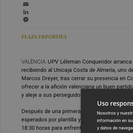
Email
LinkedIn
Messenger
PLAZA DEPORTIVA
VALÈNCIA.
UPV Léleman Conqueridor arranca l
recibiendo al Unicaja Costa de Almería, uno de 
Marcos Dreyer, tras cerrar su presencia en Cop
ofrecer a la afición valenciana un buen partido
y aleje a sus perseguidores por estar entre l
Uso respons
Después de una primera vuelta extraña, con 
Nosotros y nuestr
esperados por plantilla y cuerpo técnico, Con
información en su 
18:30 horas para enfrentarse al Unicaja Costa
y datos de navega