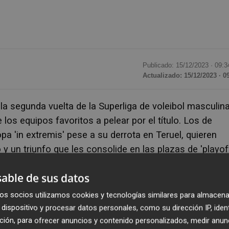
Publicado: 15/12/2023 ·
09:3
Actualizado: 15/12/2023 · 0
a segunda vuelta de la Superliga de voleibol masculin
los equipos favoritos a pelear por el título. Los de
a 'in extremis' pese a su derrota en Teruel, quieren
 y un triunfo que les consolide en las plazas de 'playof
os ochos primeros clasificados.
able de sus datos
cambios y resultados no tan positivos como los
os socios utilizamos cookies y tecnologías similares para almacena
queridor vuelve al pabellón de la UPV este sábado a las
dispositivo y procesar datos personales, como su dirección IP, iden
 de Almería. Los de Carlos Carreño, que han liderado la
ción, para ofrecer anuncios y contenido personalizados, medir anun