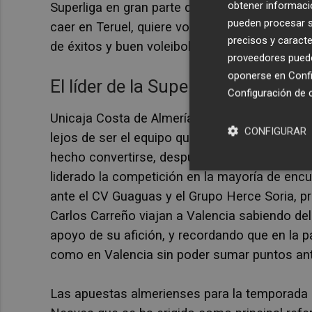
obtener informació
Superliga en gran parte de la primera vuelta, 
pueden procesar su
caer en Teruel, quiere volver a la senda de la 
precisos y caracte
de éxitos y buen voleibol.
proveedores pueden
oponerse en
Confi
El líder de la Superliga hasta la 
Configuración de 
Unicaja Costa de Almería ha vuelto a la Supe
CONFIGURAR
lejos de ser el equipo que acostumbran, con un
hecho convertirse, después de once jornadas, 
liderado la competición en la mayoría de encu
ante el CV Guaguas y el Grupo Herce Soria, pr
Carlos Carreño viajan a Valencia sabiendo del
apoyo de su afición, y recordando que en la
como en Valencia sin poder sumar puntos ant
Las apuestas almerienses para la temporada 