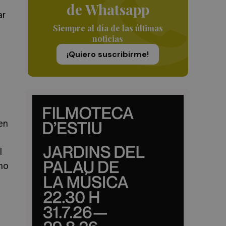
de Whatsapp
ar
Siempre al día de las últimas
noticias
¡Quiero suscribirme!
en
l
omo