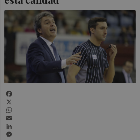
Facebook
X
WhatsApp
Email
LinkedIn
Messenger