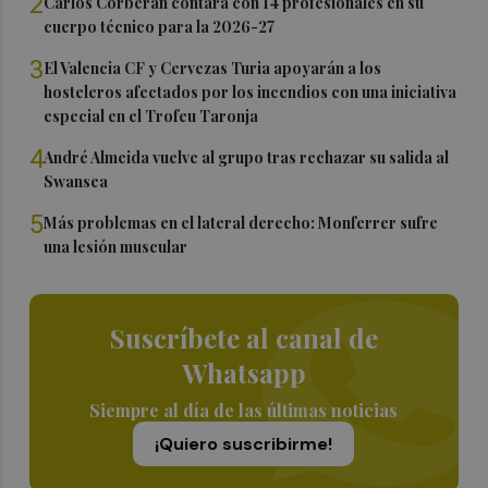
2
Carlos Corberán contará con 14 profesionales en su
cuerpo técnico para la 2026-27
3
El Valencia CF y Cervezas Turia apoyarán a los
hosteleros afectados por los incendios con una iniciativa
especial en el Trofeu Taronja
4
André Almeida vuelve al grupo tras rechazar su salida al
Swansea
5
Más problemas en el lateral derecho: Monferrer sufre
una lesión muscular
Suscríbete al canal de
Whatsapp
Siempre al día de las últimas noticias
¡Quiero suscribirme!