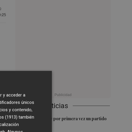
9
0:25
lta
r y acceder a
la
tificadores únicos
Últimas Noticias
.
cios y contenido,
os (1913)
también
1
Kiat Lim preside por primera vez un partido
da
calización
en Mestalla
 web. Algunos