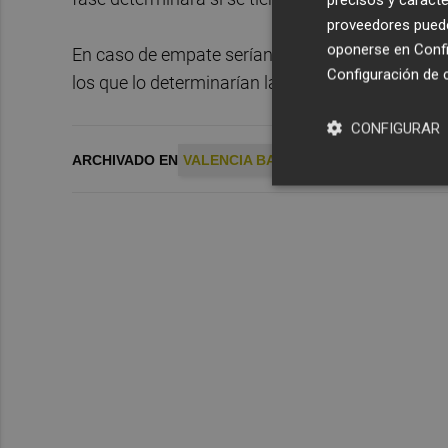
proveedores pueden
oponerse en
Confi
En caso de empate serían primero el número de t
Configuración de 
los que lo determinarían la clasificación.
CONFIGURAR
ARCHIVADO EN
VALENCIA BASKET
UNICAJA
EUROC