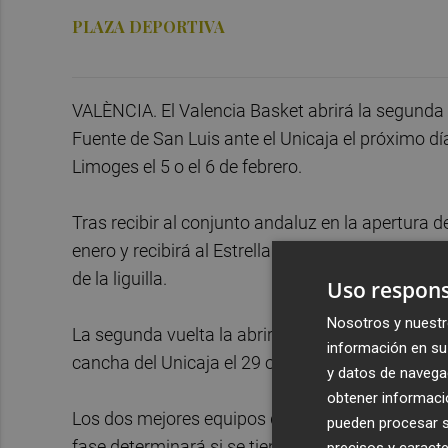
PLAZA DEPORTIVA
VALÈNCIA. El Valencia Basket abrirá la segunda 
Fuente de San Luis ante el Unicaja el próximo día
Limoges el 5 o el 6 de febrero.
Tras recibir al conjunto andaluz en la apertura de 
enero y recibirá al Estrella Roja de Belgrado el 1
de la liguilla.
Uso respons
Nosotros y nuestr
La segunda vuelta la abrirá en la pista del equipo
información en su 
cancha del Unicaja el 29 o el 30 de enero, para c
y datos de navega
obtener informació
Los dos mejores equipos de cada grupo accederán
pueden procesar su
fase determinará si se tiene el factor cancha a f
precisos y caracte