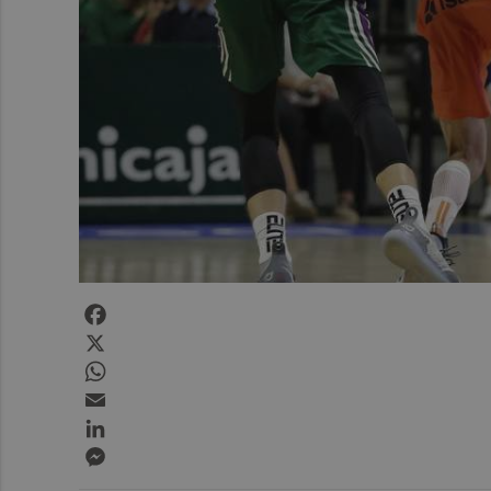
Facebook
X
WhatsApp
Email
LinkedIn
Messenger