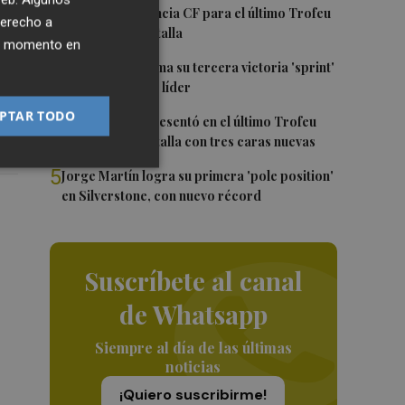
2
El once del Valencia CF para el último Trofeu
derecho a
Taronja de Mestalla
ier momento en
s,
3
Jorge Martín suma su tercera victoria 'sprint'
del año y es más líder
PTAR TODO
4
El Valencia se presentó en el último Trofeu
Taronja en Mestalla con tres caras nuevas
5
Jorge Martín logra su primera 'pole position'
en Silverstone, con nuevo récord
Suscríbete al canal
de Whatsapp
Siempre al día de las últimas
noticias
¡Quiero suscribirme!