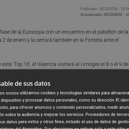
Publicado: 20/12/2018 ·
10:0
Actualizado: 20/12/2018 · 1
fase de la Eurocopa con un encuentro en el pabellón de la
 2 de enero y la cerrará también en la Fonteta ante el
este 'Top 16', el Valencia visitará al Limoges el 8 o el 9 de
5 o el 16 de enero, en un choque que cerrará la primera vue
able de sus datos
os socios utilizamos cookies y tecnologías similares para almacena
 serbio el 22 o el 23 de enero y repetirá como visitante en 
dispositivo y procesar datos personales, como su dirección IP, iden
errar la fase de nuevo en la Fonteta ante el equipo francés
ción, para ofrecer anuncios y contenido personalizados, medir anun
n sobre la audiencia y mejorar los servicios.
Proveedores de tercer
 a los cuartos de final y la posición final en esta segun
s datos para estos y otros fines, incluido el uso de datos de geolo
avor o en contra en las eliminatorias.
rísticas del dispositivo. Sus elecciones se aplican solo a este sitio