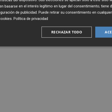
 basarse en el interés legítimo en lugar del consentimiento; tiene 
guración de publicidad
. Puede retirar su consentimiento en cualqu
riunfos acumulados y el "basket average" general, despué
cookies
.
Política de privacidad
RECHAZAR TODO
ACE
UP