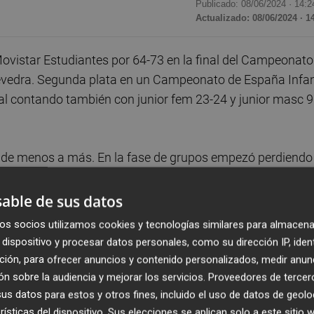
Publicado: 08/06/2024 ·
14:2
Actualizado: 08/06/2024 · 1
vistar Estudiantes por 64-73 en la final del Campeonato
evedra. Segunda plata en un Campeonato de España Infan
bal contando también con junior fem 23-24 y junior masc 9
ue de menos a más. En la fase de grupos empezó perdiendo
encadenó dos aplastantes triunfos ante Mataró por 52-81
undo de grupo. En octavos superó con facilidad a Celta
able de sus datos
 CBS por 74-61. Ya en semifinales el combinado taronja
os socios utilizamos cookies y tecnologías similares para almacena
se en la segunda final infantil de la historia del Club.
dispositivo y procesar datos personales, como su dirección IP, iden
ción, para ofrecer anuncios y contenido personalizados, medir anun
n sobre la audiencia y mejorar los servicios.
Proveedores de tercer
s datos para estos y otros fines, incluido el uso de datos de geolo
rísticas del dispositivo. Sus elecciones se aplican solo a este sitio