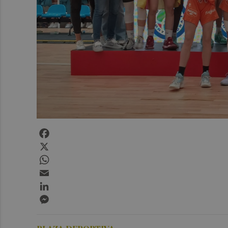
Facebook
X
WhatsApp
Email
LinkedIn
Messenger