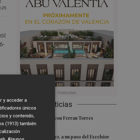
4
4:25
til
6-
 y
r y acceder a
Últimas Noticias
tificadores únicos
cios y contenido,
1
Foios se vuelca con Ferran Torres
os (1913)
también
calización
2
Mario Domínguez, a un paso del Excelsior
 web. Algunos