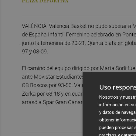
PLAZA DEPORTIVA
VALÈNCIA. Valencia Basket no pudo superar a Mo
de España Infantil Femenino celebrado en Pont
junto la femenina de 20-21. Quinta plata en glo
97 y 08-09.
El camino del equipo dirigido por Marta Sorlí f
ante Movistar Estudiantes 63-71, pero después 
CB Boscos por 93-50. Valencia Basket quedó seg
Uso respons
Zorka por 68-18 y en cuartos se impuso a Barça
Nosotros y nuestr
arrasó a Spar Gran Canaria por 37-67 para plantar
información en su 
y datos de navega
obtener informació
pueden procesar su
precisos y caracte