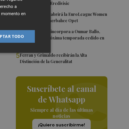
Róterdam de la Eredivisie
derecho a
3
ier momento en
Valencia Basket abrirá la EuroLeague Women
en casa ante Fenerbahce Opet
4
Valencia Basket incorpora a Oumar Ballo,
PTAR TODO
que jugará la próxima temporada cedido en
Galatasaray
5
Ferran y Grimaldo recibirán la Alta
Distinción de la Generalitat
Suscríbete al canal
de Whatsapp
Siempre al día de las últimas
noticias
¡Quiero suscribirme!