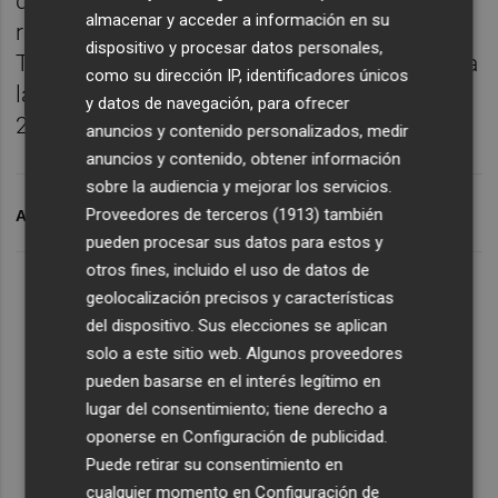
de 2023, en el que promedió 9,2 puntos, 5
almacenar y acceder a información en su
rebotes y 13,5 de valoración en 6 partidos.
dispositivo y procesar datos personales,
También fue convocada para la ventana para
como su dirección IP, identificadores únicos
la clasificación del próximo Eurobasket de
y datos de navegación, para ofrecer
2025.
anuncios y contenido personalizados, medir
anuncios y contenido, obtener información
sobre la audiencia y mejorar los servicios.
Proveedores de terceros (1913)
también
ARCHIVADO EN
VALENCIA BASKET
pueden procesar sus datos para estos y
otros fines, incluido el uso de datos de
geolocalización precisos y características
del dispositivo. Sus elecciones se aplican
solo a este sitio web. Algunos proveedores
pueden basarse en el interés legítimo en
lugar del consentimiento; tiene derecho a
oponerse en
Configuración de publicidad
.
Puede retirar su consentimiento en
cualquier momento en
Configuración de