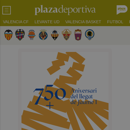
VALENCIA CF
LEVANTE UD
VALENCIA BASKET
FUTBOL