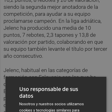
siendo la segunda mejor anotadora de la
competición, para ayudar a su equipo
proclamarse campeón. En la liga adriática,
Jelenc ha producido una media de 10
puntos, 7 rebotes, 2,3 tapones y 13,8 de
valoración por partido, colaborando en que
su equipo también levante el título por tercer
año consecutivo.
Jelenc, habitual en las categorías de
formación con Eslovenia con las que ha
disputado dos Europeos U16 y en un
Uso responsable de sus
Europeo U20, está empezando a tener
datos
presencia con la selección absoluta, pues
Nosotros y nuestros socios utilizamos
disputó el clasificatorio para el Eurobasket
cookies y tecnologías similares para