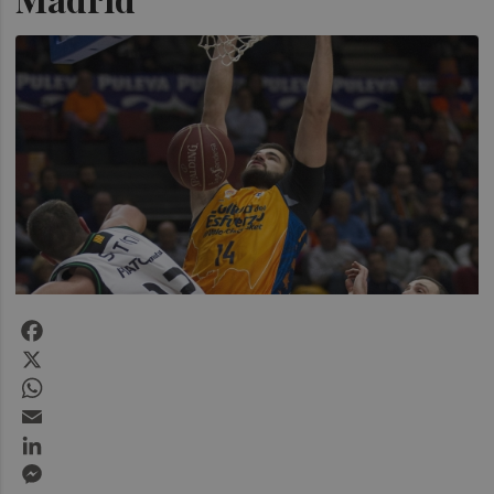
Facebook
X
WhatsApp
Email
LinkedIn
Messenger