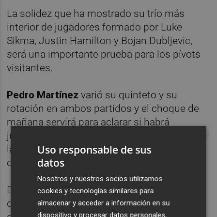
La solidez que ha mostrado su trío más
interior de jugadores formado por Luke
Sikma, Justin Hamilton y Bojan Dubljevic,
será una importante prueba para los pívots
visitantes.
Pedro Martínez
varió su quinteto y su
rotación en ambos partidos y el choque de
mañana servirá para aclarar si habrá
jugadores que tengan más protagonismo en
Uso responsable de sus
la ACB y otros en la Eurocopa o si el reparto
datos
de minutos se hará en función del rival.
Nosotros y nuestros socios utilizamos
De momento, Jordi Trias es el único jugador
cookies y tecnologías similares para
que aún no ha debutado, algo que entra
almacenar y acceder a información en su
dispositivo y procesar datos personales,