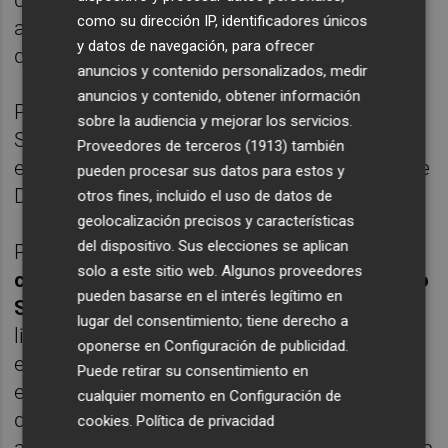
dentro de lo esperado, pues cuando se
como su dirección IP, identificadores únicos
acometió su fichaje ya se hizo con la idea de
y datos de navegación, para ofrecer
que no fuera una pieza clave en la rotación.
anuncios y contenido personalizados, medir
anuncios y contenido, obtener información
Pedro Martínez tiene la duda del escolta Jon
sobre la audiencia y mejorar los servicios.
Stefansson, que sufrió un golpe en la rodilla
Proveedores de terceros (1913)
también
en Francia y que sustituye al francés Antoine
pueden procesar sus datos para estos y
Diot, también lesionado.
otros fines, incluido el uso de datos de
geolocalización precisos y características
del dispositivo. Sus elecciones se aplican
Para este encuentro, la ACB ha designado
al
solo a este sitio web. Algunos proveedores
comisario de mesa que protagonizó el 'caso
pueden basarse en el interés legítimo en
Slaughter'
en las semifinales de la pasada
lugar del consentimiento; tiene derecho a
liga, cuando por error no inscribió al jugador
oponerse en
Configuración de publicidad
.
estadounidense del Real Madrid aunque en
Puede retirar su consentimiento en
el descanso rectificó el acta junto al árbitro
cualquier momento en
Configuración de
del choque, una decisión que no ha gustado
cookies
.
Política de privacidad