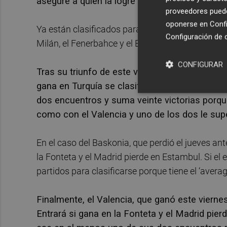
asegure a quien la logre acabar entre los och
proveedores pueden
oponerse en
Confi
Ya están clasificados para esos cuartos de final
Configuración de 
Milán, el Fenerbahce y el Bayern de Múnich.
CONFIGURAR
Tras su triunfo de este viernes ante el Olympi
gana en Turquía se clasificará y si pierde se q
dos encuentros y suma veinte victorias porque
como con el Valencia y uno de los dos le supe
En el caso del Baskonia, que perdió el jueves ante
la Fonteta y el Madrid pierde en Estambul. Si el
partidos para clasificarse porque tiene el ‘averag
Finalmente, el Valencia, que ganó este viernes
Entrará si gana en la Fonteta y el Madrid pier