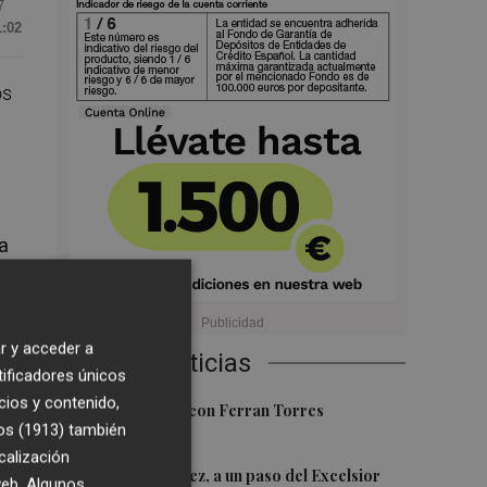
7
1:02
os
a
r y acceder a
Últimas Noticias
tificadores únicos
cios y contenido,
1
Foios se vuelca con Ferran Torres
os (1913)
también
ia
calización
2
Mario Domínguez, a un paso del Excelsior
 web. Algunos