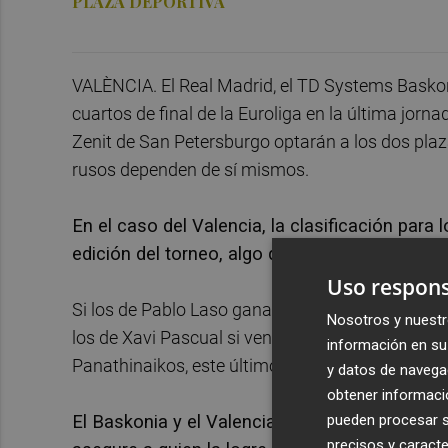
PLAZA DEPORTIVA
VALÈNCIA. El Real Madrid, el TD Systems Baskoni
cuartos de final de la Euroliga en la última jorna
Zenit de San Petersburgo optarán a los dos plaz
rusos dependen de sí mismos.
En el caso del Valencia, la clasificación para
edición del torneo, algo que los otros dos cl
Uso respons
Si los de Pablo Laso ganan en la pista del Fenerb
Nosotros y nuestr
los de Xavi Pascual si vencen los partidos que de
información en su 
Panathinaikos, este último con la fase regular 
y datos de navega
obtener informació
El Baskonia y el Valencia se medirán en la Fon
pueden procesar su
precisos y caracte