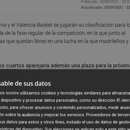
Publicado: 02/04/2021 ·
20:5
Actualizado: 02/04/2021 · 2
a y el Valencia Basket se jugarán su clasificación para l
da de la fase regular de la competición, en la que junto al
as que quedan libres en una lucha en la que madrileños y
 los cuartos aparejaría además una plaza para la próxim
ubes españoles tienen garantizado.
able de sus datos
ahce en la última jornada se clasificarán, igual que harán
os socios utilizamos cookies y tecnologías similares para almacena
ben disputar en su pista ante el Maccabi Tel Aviv y el
dispositivo y procesar datos personales, como su dirección IP, iden
ya acabada.
ción, para ofrecer anuncios y contenido personalizados, medir anun
n sobre la audiencia y mejorar los servicios.
Proveedores de tercer
teta en un duelo directo pero lo harán sin que la victor
s datos para estos y otros fines, incluido el uso de datos de geolo
rísticas del dispositivo. Sus elecciones se aplican solo a este sitio