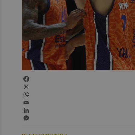
Facebook
X
WhatsApp
Email
LinkedIn
Messenger