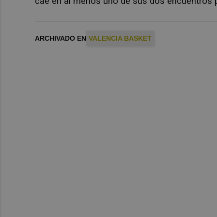
cae en al menos uno de sus dos encuentros p
ARCHIVADO EN
VALENCIA BASKET