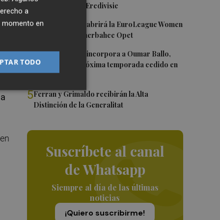
Róterdam de la Eredivisie
derecho a
3
ier momento en
Valencia Basket abrirá la EuroLeague Women
i
en casa ante Fenerbahce Opet
4
Valencia Basket incorpora a Oumar Ballo,
PTAR TODO
que jugará la próxima temporada cedido en
Galatasaray
s
5
Ferran y Grimaldo recibirán la Alta
ia
Distinción de la Generalitat
 en
Suscríbete al canal
de Whatsapp
Siempre al día de las últimas
noticias
¡Quiero suscribirme!