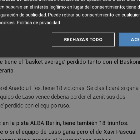
o primeros de la competición.
 basarse en el interés legítimo en lugar del consentimiento; tiene 
guración de publicidad
. Puede retirar su consentimiento en cualqu
 el Barcelona, el CSKA de Moscú, el Anadolu Efes, el Arman
cookies
.
Política de privacidad
RECHAZAR TODO
ACE
acos, el Madrid es séptimo y acumula 19 triunfos. Si
uedará fuera si el Zenit, que tiene 18 victorias, gana su
 tiene el ‘basket average’ perdido tanto con el Baskon
raría.
 el Anadolu Efes, tiene 18 victorias. Se clasificará si gana
 equipo de Laso vence debería perder el Zenit sus dos
e’ perdido con el equipo ruso.
 en la pista ALBA Berlín, tiene también 18 triunfos.
de o si el equipo de Laso gana pero el de Xavi Pascual