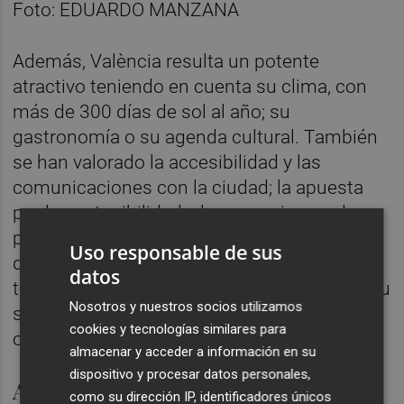
Además, València resulta un potente
atractivo teniendo en cuenta su clima, con
más de 300 días de sol al año; su
gastronomía o su agenda cultural. También
se han valorado la accesibilidad y las
comunicaciones con la ciudad; la apuesta
por la sostenibilidad y los espacios verdes;
pero, especialmente, las posibilidades de
Uso responsable de sus
desarrollo personal que la ciudad ofrece a
datos
todas las personas, con independencia de su
Nosotros y nuestros socios utilizamos
sexo, origen étnico, discapacidad u
cookies y tecnologías similares para
orientación sexual.
almacenar y acceder a información en su
dispositivo y procesar datos personales,
Así serán los Gay Games 2026
como su dirección IP, identificadores únicos