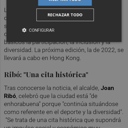
Los Gay Games son evento deportivo y
RECHAZAR TODO
cultural que desde 1982 ofrece un entorno
seguro para la práctica deportiva del
CONFIGURAR
colectivo LGBTQ+ y tiene como principios
básicos la participación, la inclusión y la
diversidad. La próxima edición, la de 2022, se
llevará a cabo en Hong Kong.
Ribó: "Una cita histórica"
Tras conocerse la noticia, el alcalde,
Joan
Ribó
, celebró que la ciudad está "de
enhorabuena" porque "continúa situándose
como referente en el deporte y la diversidad".
"Se trata de una cita histórica que supondrá
un impulso social y económico muy