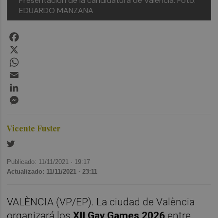
Presentación de la candidatura de València. Foto:
EDUARDO MANZANA
Facebook
X
WhatsApp
Email
LinkedIn
Messenger
Vicente Fuster
Publicado: 11/11/2021 ·
19:17
Actualizado: 11/11/2021 · 23:11
VALÈNCIA (VP/EP). La ciudad de València
organizará los
XII
Gay Games 2026
entre