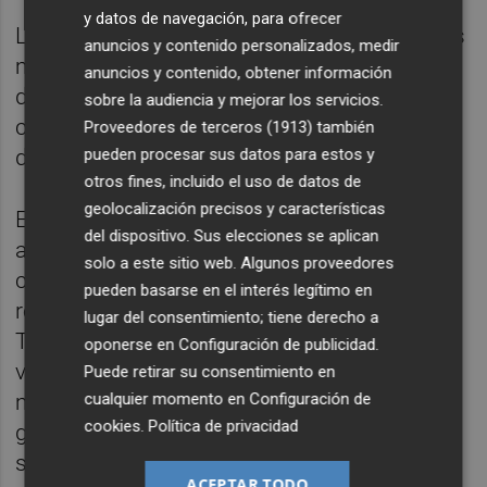
y datos de navegación, para ofrecer
Los Gay Games 2026 se celebrarán entre los
anuncios y contenido personalizados, medir
meses de mayo y junio de 2026. El evento
anuncios y contenido, obtener información
durará algo más de una semana y acogerá
sobre la audiencia y mejorar los servicios.
competiciones de más de 30 modalidades
Proveedores de terceros (1913)
también
deportivas.
pueden procesar sus datos para estos y
otros fines, incluido el uso de datos de
geolocalización precisos y características
Entre ellas, encontramos deportes
del dispositivo. Sus elecciones se aplican
autóctonos como la pilota valenciana o el
solo a este sitio web. Algunos proveedores
colpbol; deportes náuticos, como la vela, el
pueden basarse en el interés legítimo en
remo o el kayak polo; y artes marciales.
lugar del consentimiento; tiene derecho a
También deportes de equipo -baloncesto,
oponerse en
Configuración de publicidad
.
vóley playa, hockey, fútbol, sóftbol o rugby-,
Puede retirar su consentimiento en
modalidades individuales -esgrima, tenis,
cualquier momento en
Configuración de
cookies
.
Política de privacidad
golf o ciclismo- y novedades como los e-
sports o el quidditch.
ACEPTAR TODO