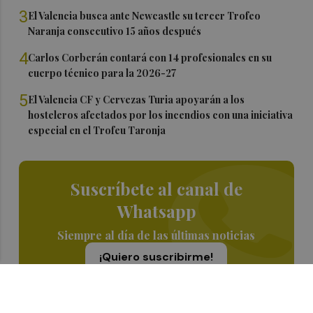
3
El Valencia busca ante Newcastle su tercer Trofeo
Naranja consecutivo 15 años después
4
Carlos Corberán contará con 14 profesionales en su
cuerpo técnico para la 2026-27
5
El Valencia CF y Cervezas Turia apoyarán a los
hosteleros afectados por los incendios con una iniciativa
especial en el Trofeu Taronja
Suscríbete al canal de
Whatsapp
Siempre al día de las últimas noticias
¡Quiero suscribirme!