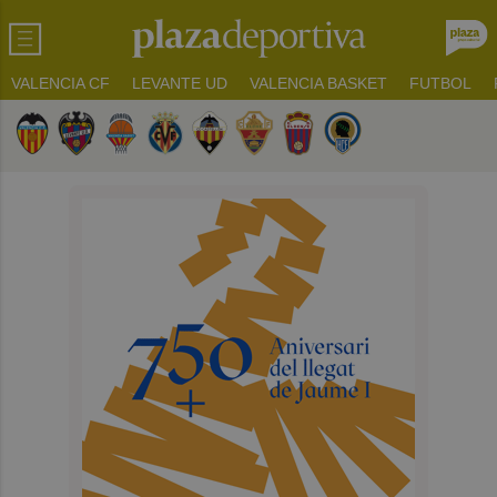
VALENCIA CF
LEVANTE UD
VALENCIA BASKET
FUTBOL