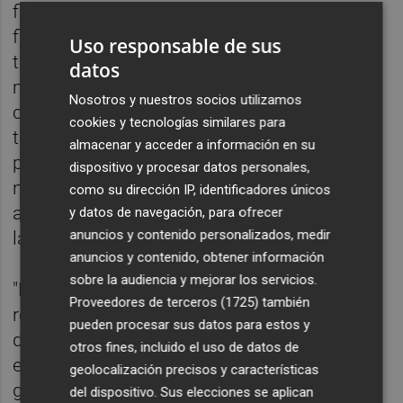
firmaremos futbolistas cedidos o los
ficharemos si el precio es el correcto. La
Uso responsable de sus
temporada arranca el 13 de septiembre, y el
datos
mercado cierra el 5 de octubre. En un
Nosotros y nuestros socios utilizamos
contexto normal, el escenario ideal sería
cookies y tecnologías similares para
tener cuanto antes a los nuevos futbolistas,
almacenar y acceder a información en su
pero con tanta incertidumbre económica a
dispositivo y procesar datos personales,
nivel global, es especialmente importante
como su dirección IP, identificadores únicos
acertar, realizar las elecciones correctas en
y datos de navegación, para ofrecer
anuncios y contenido personalizados, medir
las condiciones apropiadas", explicó Murthy.
anuncios y contenido, obtener información
sobre la audiencia y mejorar los servicios.
"Entendemos a nuestros aficionados, pero
Proveedores de terceros (1725)
también
requerirá algo de paciencia", agregó el
pueden procesar sus datos para estos y
dirigente, quien también tuvo palabras de
otros fines, incluido el uso de datos de
elogio para
Javi Gracia
. "Está haciendo un
geolocalización precisos y características
gran trabajo gestionando la plantilla en un
del dispositivo. Sus elecciones se aplican