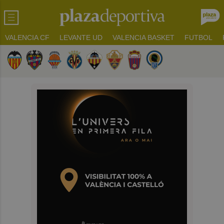
VALENCIA CF
LEVANTE UD
VALENCIA BASKET
FUTBOL