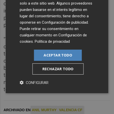
contexto tan complicado", incidió. Además,
solo a este sitio web. Algunos proveedores
pueden basarse en el interés legítimo en
insistió en que el club está haciendo todo lo
lugar del consentimiento; tiene derecho a
posible para apoyarle y conseguirle la
oponerse en
Configuración de publicidad
.
plantilla que él desee antes del 5 de octubre.
Puede retirar su consentimiento en
cualquier momento en
Configuración de
"Todavía tenemos una muy buena plantilla,
cookies
.
Política de privacidad
con la ayuda de gente joven, y seguimos
trabajando duro y pacientemente para
ACEPTAR TODO
completar un equipo competitivo y muy
bueno tan pronto como sea posible, pero
RECHAZAR TODO
también un equipo que satisfaga y haga a
nuestra afición sentirse orgullosa esta
CONFIGURAR
temporada", sentenció.
ARCHIVADO EN
ANIL MURTHY
VALENCIA CF