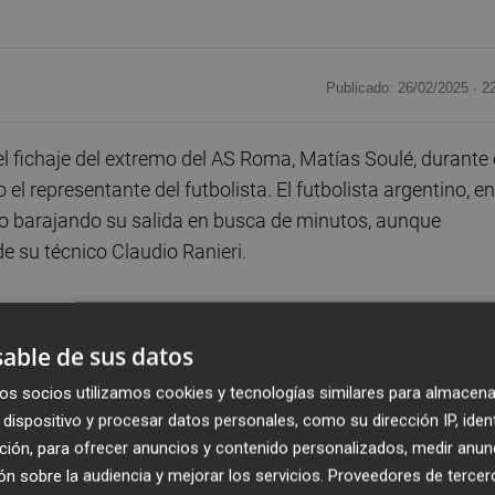
Publicado: 26/02/2025 ·
2
l fichaje del extremo del AS Roma, Matías Soulé, durante 
 representante del futbolista. El futbolista argentino, en
 barajando su salida en busca de minutos, aunque
de su técnico Claudio Ranieri.
Italia, España y Alemania. Después, Mati (Soulé) y la Ro
on más confianza. El Fulham lo ha buscado mucho, al igual
able de sus datos
ron por todos los medios. Desde Italia tampoco han faltad
os socios utilizamos cookies y tecnologías similares para almacena
artin Guastadisegno, en declaraciones concedidas al
dispositivo y procesar datos personales, como su dirección IP, iden
ción, para ofrecer anuncios y contenido personalizados, medir anun
n sobre la audiencia y mejorar los servicios.
Proveedores de tercer