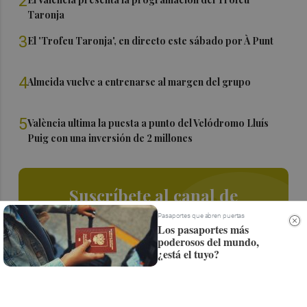
2
Taronja
3
El 'Trofeu Taronja', en directo este sábado por À Punt
4
Almeida vuelve a entrenarse al margen del grupo
5
València ultima la puesta a punto del Velódromo Lluís
Puig con una inversión de 2 millones
Suscríbete al canal de
Whatsapp
Pasaportes que abren puertas
Los pasaportes más
poderosos del mundo,
Siempre al día de las últimas noticias
¿está el tuyo?
¡Quiero suscribirme!