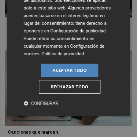
del dispositivo. Sus elecciones se aplican
solo a este sitio web. Algunos proveedores
pueden basarse en el interés legítimo en
lugar del consentimiento; tiene derecho a
Pasaportes que abren puertas
oponerse en
Configuración de publicidad
.
Los pasaportes más poderosos del mundo, ¿está el
Puede retirar su consentimiento en
tuyo?
cualquier momento en
Configuración de
cookies
.
Política de privacidad
ACEPTAR TODO
RECHAZAR TODO
CONFIGURAR
Canciones que marcan