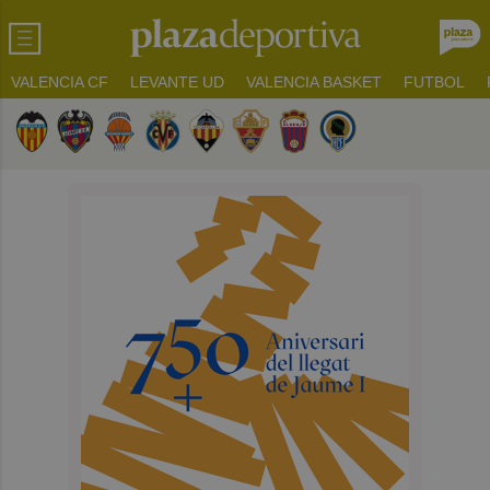
VALENCIA CF
LEVANTE UD
VALENCIA BASKET
FUTBOL