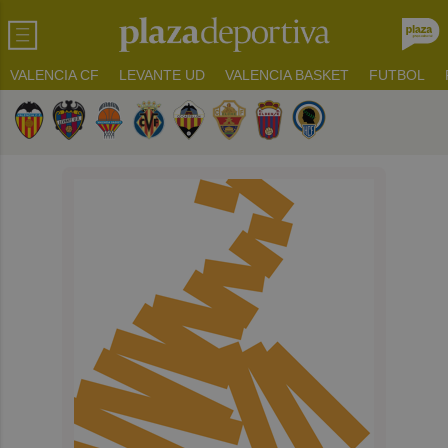
VALENCIA CF
LEVANTE UD
VALENCIA BASKET
FUTBOL