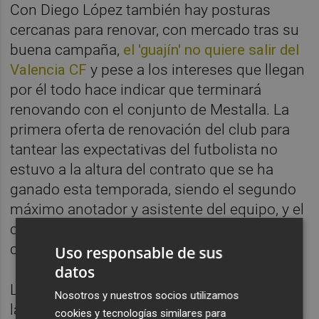
Con Diego López también hay posturas
cercanas para renovar, con mercado tras su
buena campaña,
el 'guajín' no quiere salir del
Valencia CF
y pese a los intereses que llegan
por él todo hace indicar que terminará
renovando con el conjunto de Mestalla. La
primera oferta de renovación del club para
tantear las expectativas del futbolista no
estuvo a la altura del contrato que se ha
ganado esta temporada, siendo el segundo
máximo anotador y asistente del equipo, y el
club elevará las cantidades iniciales para
complacer al atacante.
Uso responsable de sus
datos
Los otros dos casos, pese a la dificultad de
Nosotros y nuestros socios utilizamos
las renovaciones, son muy distintos entre sí.
cookies y tecnologías similares para