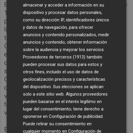
El caso de Javi Guerra ha dado una vuelta de
almacenar y acceder a información en su
180 grados este verano respecto al año
dispositivo y procesar datos personales,
como su dirección IP, identificadores únicos
pasado y el club no va a buscar activamente
y datos de navegación, para ofrecer
la salida del centrocampista, algo que
anuncios y contenido personalizados, medir
también ha rebajado la parte del futbolista.
anuncios y contenido, obtener información
Corberán ha hecho que Javi Guerra crezca
sobre la audiencia y mejorar los servicios.
en esta segunda parte de la temporada y el
Proveedores de terceros (1913)
también
de Gilet ha visto en el técnico de Cheste que
pueden procesar sus datos para estos y
se le abre un escenario nuevo en el Valencia
otros fines, incluido el uso de datos de
CF. Ofertas por Javi Guerra van a llegar a las
geolocalización precisos y características
del dispositivo. Sus elecciones se aplican
oficinas del conjunto de Mestalla pero este
solo a este sitio web. Algunos proveedores
verano ninguna de las partes va a aceptarlo
pueden basarse en el interés legítimo en
todo y a cualquier precio, algo que el pasado
lugar del consentimiento; tiene derecho a
verano parecía imposible.
oponerse en
Configuración de publicidad
.
Puede retirar su consentimiento en
El futuro más incierto es el de Cristian
cualquier momento en
Configuración de