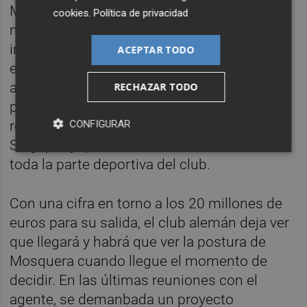
Mosquera, el central ha tenido ya un año
cookies
.
Política de privacidad
movido en cuanto a intereses y todo hace
indicar que será una de las primeras salidas
ACEPTAR TODO
este mercado de fichajes. Con el Leipzig
apretando para cerrarlo cuanto antes, la
RECHAZAR TODO
posición del Valencia CF va a ser intentar
CONFIGURAR
renovar al defensor, algo que se habló en
Singapur y que cuenta con el consenso de
toda la parte deportiva del club.
Con una cifra en torno a los 20 millones de
euros para su salida, el club alemán deja ver
que llegará y habrá que ver la postura de
Mosquera cuando llegue el momento de
decidir. En las últimas reuniones con el
agente, se demanbada un proyecto