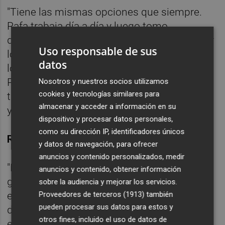
"Tiene las mismas opciones que siempre.
Rafa trabaja día a día y luego tomo
decisiones. Hay que elegir 11 y luego decidir
Uso responsable de sus
los que entran de refresco. Rafa es uno de
datos
los jugadores como Yarek, Guillamón,
Pepelu... todos los que se han quedado han
Nosotros y nuestros socios utilizamos
cookies y tecnologías similares para
trabajado muy bien. Han mostrado esfuerzo
almacenar y acceder a información en su
y planificación".
dispositivo y procesar datos personales,
como su dirección IP, identificadores únicos
RCD Mallorca
y datos de navegación, para ofrecer
anuncios y contenido personalizados, medir
"Lucha por estar en Europa. Han hecho un
anuncios y contenido, obtener información
gran trabajo. Tiene recursos para estar en
sobre la audiencia y mejorar los servicios.
Proveedores de terceros (1913)
también
esa posición. Para conseguir ganar, el nivel
pueden procesar sus datos para estos y
de activación y concentración tiene que ser
otros fines, incluido el uso de datos de
el máximo. Hay que competir el partido con