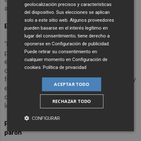
geolocalización precisos y características
alerta continua porque el rival lo exige".
del dispositivo. Sus elecciones se aplican
solo a este sitio web. Algunos proveedores
Estilo de juego del Mallorca
pueden basarse en el interés legítimo en
lugar del consentimiento; tiene derecho a
"Es un equipo que tiene recursos en su
oponerse en
Configuración de publicidad
.
Puede retirar su consentimiento en
plantilla y funciona a nivel colectivo. Maneja
cualquier momento en
Configuración de
el juego asociativo, transiciones, juego
cookies
.
Política de privacidad
directo... Es peligroso a balón parado y tiene
fortaleza defensiva. Es un equipo completo y
ACEPTAR TODO
exige un partido completo. Habrá que
dominar todos los aspectos del juego para
RECHAZAR TODO
lograr el resultado deseado".
CONFIGURAR
Posibles rotaciones en la alineación por el
parón