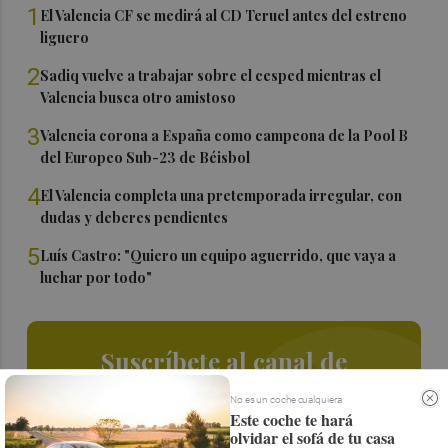
1
El Valencia CF se medirá al CD Teruel antes del estreno
liguero
2
Sadiq vuelve a trabajar sobre el cesped mientras el
Valencia busca otro amistoso
3
Valencia corona a España como campeona de la Pool B
del Europeo Sub-23 de Béisbol
4
El Valencia completa una pretemporada irregular, con
dudas y deberes pendientes
5
Luís Castro: "Quiero un equipo aguerrido, que vaya a
luchar por todo"
Suscríbete al canal de
Whatsapp
No es un coche cualquiera
Este coche te hará
Siempre al día de las últimas noticias
olvidar el sofá de tu casa