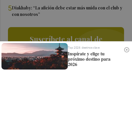
5
Diakhaby: “La afición debe estar más unida con el club y
con nosotros”
Suscríbete al canal de
Whatsapp
Top 2026: destinos clave
Inspírate y elige tu
próximo destino para
Siempre al día de las últimas noticias
2026
¡Quiero suscribirme!