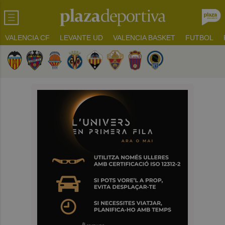
VALENCIA CF
LEVANTE UD
VALENCIA BASKET
FUTBOL