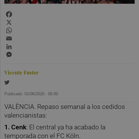
Facebook
X
WhatsApp
Email
LinkedIn
Messenger
Vicente Fuster
Publicado: 01/06/2026 ·
06:00
VALÈNCIA. Repaso semanal a los cedidos
valencianistas:
1. Cenk
: El central ya ha acabado la
temporada con el FC Köln.