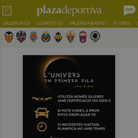
VALENCIA CF
LEVANTE UD
VALENCIA BASKET
FUTBOL