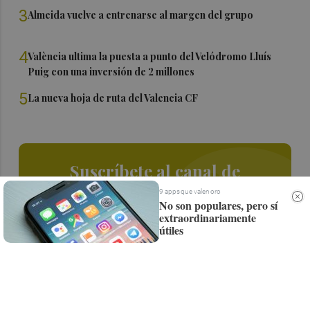
3
Almeida vuelve a entrenarse al margen del grupo
4
València ultima la puesta a punto del Velódromo Lluís
Puig con una inversión de 2 millones
5
La nueva hoja de ruta del Valencia CF
Suscríbete al canal de
Whatsapp
9 apps que valen oro
No son populares, pero sí
extraordinariamente
Siempre al día de las últimas noticias
útiles
¡Quiero suscribirme!