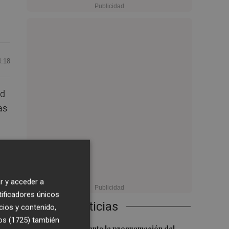
4:18
ad
as
is
r y acceder a
tificadores únicos
Últimas Noticias
cios y contenido,
eis
os (1725)
también
El Valencia presenta la programación del