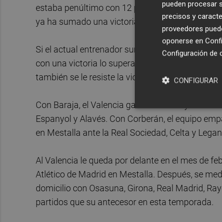
pueden procesar su
estaba penúltimo con 12 puntos empatado con el
precisos y caracte
ya ha sumado una victoria más que Baraja.
proveedores pueden
oponerse en
Confi
Si el actual entrenador suma dos empates consegu
Configuración de 
con una victoria lo superará. Por otro lado, de i
también se le resiste la victoria fuera de casa. T
CONFIGURAR
Con Baraja, el Valencia ganó al Girona y Betis m
Espanyol y Alavés. Con Corberán, el equipo empa
en Mestalla ante la Real Sociedad, Celta y Legan
Al Valencia le queda por delante en el mes de febr
Atlético de Madrid en Mestalla. Después, se medi
domicilio con Osasuna, Girona, Real Madrid, Ra
partidos que su antecesor en esta temporada.