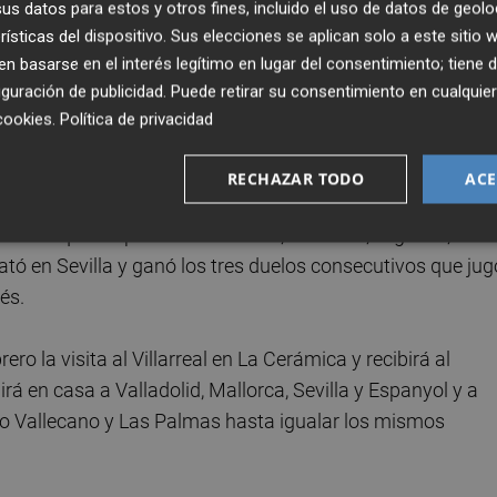
s datos para estos y otros fines, incluido el uso de datos de geolo
 colista Valladolid. Así, con once partidos menos, Corbe
rísticas del dispositivo. Sus elecciones se aplican solo a este sitio
 basarse en el interés legítimo en lugar del consentimiento; tiene 
guración de publicidad
. Puede retirar su consentimiento en cualqu
irá igualar los registros del vallisoletano, mientras que
cookies
.
Política de privacidad
gual forma que pasaba con el anterior técnico, a Corberán
odos los triunfos del Valencia han sido en Mestalla.
RECHAZAR TODO
ACE
ientras que empató con Villarreal, Osasuna, Leganés, Geta
tó en Sevilla y ganó los tres duelos consecutivos que jug
és.
ero la visita al Villarreal en La Cerámica y recibirá al
rá en casa a Valladolid, Mallorca, Sevilla y Espanyol y a
yo Vallecano y Las Palmas hasta igualar los mismos