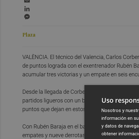
LinkedIn
Messenger
Plaza
VALÈNCIA. El técnico del Valencia, Carlos Corbe
de puntos lograda con el exentrenador Rubén Bar
acumular tres victorias y un empate en seis enc
Desde la llegada de Corberán el 25 de diciembre d
Uso respons
partidos ligueros con un balance de tres victori
puntos que dejan en estos momentos al Valencia
Nosotros y nuestr
información en su 
y datos de navega
Con Rubén Baraja en el banquillo, el Valencia su
obtener informació
empates y nueve derrotas. Cuando el técnico fue 