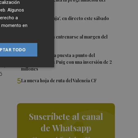
1
calización
rán
Trofeu Taronja
 web. Algunos
2
derecho a
El 'Trofeu Taronja', en directo este sábado
por À Punt
ier momento en
3
Almeida vuelve a entrenarse al margen del
grupo
PTAR TODO
4
València ultima la puesta a punto del
Velódromo Lluís Puig con una inversión de 2
fe,
millones
ó
5
La nueva hoja de ruta del Valencia CF
Suscríbete al canal
de Whatsapp