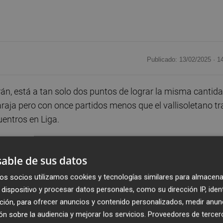
Publicado: 13/02/2025 ·
1
rán, está a tan solo dos puntos de lograr la misma cantid
aja pero con once partidos menos que el vallisoletano tr
uentros en Liga.
e 2024, el técnico de Cheste ha dirigido al Valencia en se
able de sus datos
as, un empate y dos derrotas, es decir, ha sumado diez
 a uno de la salvación.
os socios utilizamos cookies y tecnologías similares para almacena
dispositivo y procesar datos personales, como su dirección IP, iden
ción, para ofrecer anuncios y contenido personalizados, medir anun
mó doce puntos en diecisiete partidos con dos victorias, s
n sobre la audiencia y mejorar los servicios.
Proveedores de tercer
destituido tras un empate contra el Alavés, el equipo