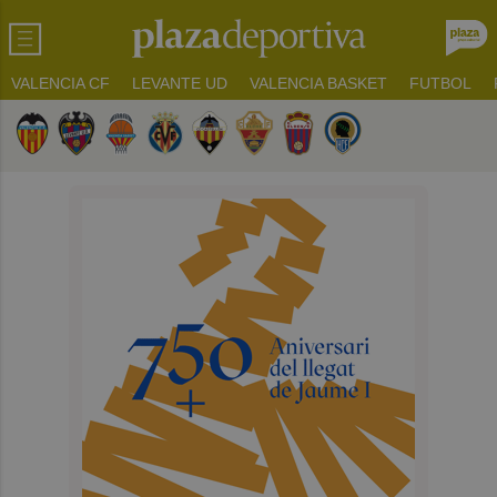
VALENCIA CF
LEVANTE UD
VALENCIA BASKET
FUTBOL