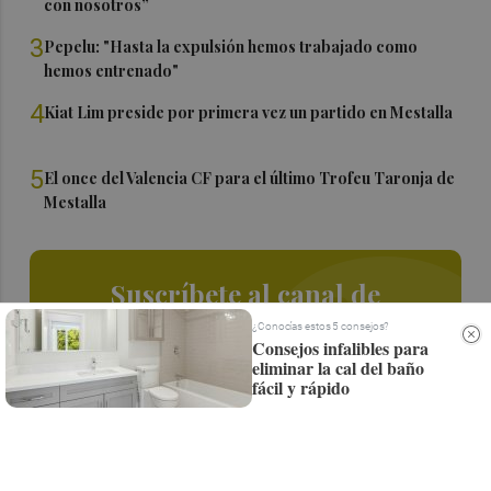
con nosotros”
3
Pepelu: "Hasta la expulsión hemos trabajado como
hemos entrenado"
4
Kiat Lim preside por primera vez un partido en Mestalla
5
El once del Valencia CF para el último Trofeu Taronja de
Mestalla
Suscríbete al canal de
Whatsapp
¿Conocías estos 5 consejos?
Consejos infalibles para
eliminar la cal del baño
Siempre al día de las últimas noticias
fácil y rápido
¡Quiero suscribirme!