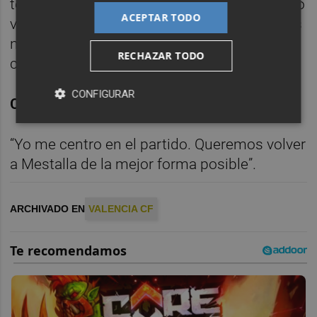
todo ello. Queremos seguir siendo un equipo
ACEPTAR TODO
valiente y agresivo. A veces lo somos y otras
no, pero queremos insistir en ello y
RECHAZAR TODO
corregirlo”.
CONFIGURAR
Cambios en la estructura deportiva
“Yo me centro en el partido. Queremos volver
a Mestalla de la mejor forma posible”.
ARCHIVADO EN
VALENCIA CF