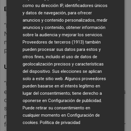
como su dirección IP, identificadores únicos
El Betis, un ejemplo a seguir
y datos de navegación, para ofrecer
anuncios y contenido personalizados, medir
“Están haciendo las cosas muy bien.
anuncios y contenido, obtener información
Nosotros nos centramos en nosotros
sobre la audiencia y mejorar los servicios.
mismos para conseguir el mejor Valencia
Proveedores de terceros (1913)
también
posible”.
pueden procesar sus datos para estos y
otros fines, incluido el uso de datos de
geolocalización precisos y características
Un estilo diferente a la temporada pasada
del dispositivo. Sus elecciones se aplican
solo a este sitio web. Algunos proveedores
“La estadística y los datos dependen de tu
pueden basarse en el interés legítimo en
estilo y forma de jugar. Lo que tengo claro es
lugar del consentimiento; tiene derecho a
que la presión tras pérdida depende de la
oponerse en
Configuración de publicidad
.
situación de la pérdida y muchas veces es
Puede retirar su consentimiento en
cualquier momento en
Configuración de
más difícil. La forma del ataque influye en la
cookies
.
Política de privacidad
forma de defender. Trabajamos para mejorar