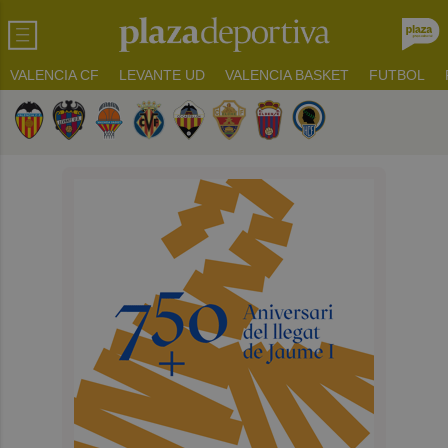
VALENCIA CF
LEVANTE UD
VALENCIA BASKET
FUTBOL