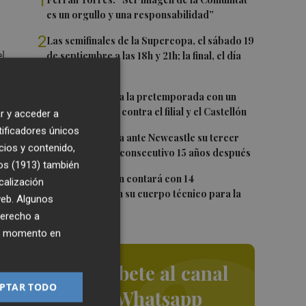
1
es un orgullo y una responsabilidad”
2
Las semifinales de la Supercopa, el sábado 19
l
de septiembre a las 18h y 21h; la final, el día
20 a las 19h
de
3
El Levante cierra la pretemporada con un
doble amistoso: contra el filial y el Castellón
r y acceder a
tificadores únicos
El
4
El Valencia busca ante Newcastle su tercer
cios y contenido,
se
Trofeo Naranja consecutivo 15 años después
os (1913)
también
5
Carlos Corberán contará con 14
calización
profesionales en su cuerpo técnico para la
 web. Algunos
2026-27
derecho a
ier momento en
Suscríbete al canal
PTAR TODO
de Whatsapp