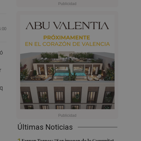
6:00
pó
r
iq
Últimas Noticias
Ferran Torres: “Ser imagen de la Comunitat