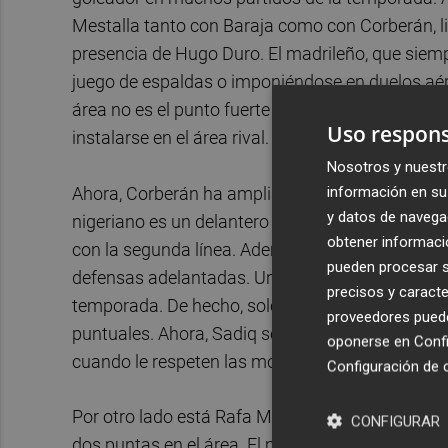
Mestalla tanto con Baraja como con Corberán, l
presencia de Hugo Duro. El madrileño, que siemp
juego de espaldas o imponiéndose en duelos aére
área no es el punto fuerte del '9' valencianista,
Uso respons
instalarse en el área rival.
Nosotros y nuestr
información en su 
Ahora, Corberán ha ampliado su abanico en el fre
y datos de navega
nigeriano es un delantero un tanto caótico, pero 
obtener informació
con la segunda línea. Además, Umar también c
pueden procesar su
defensas adelantadas. Un perfil de jugador que h
precisos y caracte
temporada. De hecho, solo Diego López lograba
proveedores pueden
puntuales. Ahora, Sadiq se presenta como una op
oponerse en
Confi
cuando le respeten las molestias en la rodilla.
Configuración de 
Por otro lado está Rafa Mir. El murciano es otro 
CONFIGURAR
dos puntas en el área. El murciano también tie