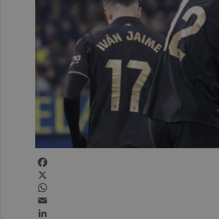
Facebook
X
WhatsApp
Email
LinkedIn