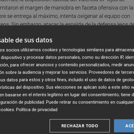
imitaron el margen de maniobra en faceta ofensiva con la
re se entrega al máximo, intenta oxígenar al equipo con
os. Sin embargo, atacar la espalda de la defensa lejos de
 que se siente más cómodo en Mestalla ante la posibilidad 
able de sus datos
os socios utilizamos cookies y tecnologías similares para almacena
dispositivo y procesar datos personales, como su dirección IP, iden
nte del ataque. La 'carta' de Umar Sadiq es imprevisible. 
ción, para ofrecer anuncios y contenido personalizados, medir anun
con criterio para proteger el balón lejos del área y asociar
n sobre la audiencia y mejorar los servicios.
Proveedores de tercer
uenta con una zancada que supone una amenaza para las
s datos para estos y otros fines, incluido el uso de datos de geolo
a brillado por su ausencia en el primer tramo de la
rísticas del dispositivo. Sus elecciones se aplican solo a este sitio
 marcar diferencias con su velocidad en momentos
 basarse en el interés legítimo en lugar del consentimiento; tiene 
ción más fiable para jugar lejos de Mestalla, siempre y
guración de publicidad
. Puede retirar su consentimiento en cualqu
cookies
.
Política de privacidad
delantero que 'nutre' a Corberán ante la opción de colocar
RECHAZAR TODO
ACE
ne condiciones para poner en apuros con su rapidez, como