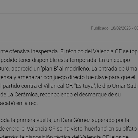
Publicado: 18/02/2025 ·
0
te ofensiva inesperada. El técnico del Valencia CF se to
 podido tener disponible esta temporada. En un equipo
Duro, apareció un 'plan B' al madrileño. La entrada de Uma
efensa y amenazar con juego directo fue clave para que el
 partido contra el Villarreal CF. "Es tuya", le dijo Umar Sad
dio de La Cerámica, reconociendo el desmarque de su
acabó en la red.
toda la primera vuelta, un Dani Gómez superado por la
de enero, el Valencia CF se ha visto 'huérfano' en su olfato
emás, la disposición táctica del Valencia CF lejos de