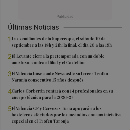
Últimas Noticias
1
Las semifinales de la Supercopa, el sábado 19 de
septiembre a las 18h y 21h; la final, el día 20 a las 19h
2
El Levante cierra la pretemporada con un doble
amistoso: contra el filial y el Castellón
3
El Valencia busca ante Newcastle su tercer Trofeo
Naranja consecutivo 15 años después
4
Carlos Corberán contará con 14 profesionales en su
cuerpo técnico para la 2026-27
5
El Valencia CF y Cervezas Turia apoyarán a los
hosteleros afectados por los incendios con una iniciativa
especial en el Trofeu Taronja