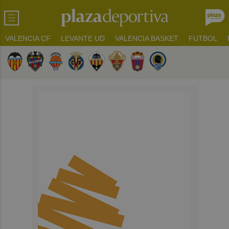
VALENCIA CF
LEVANTE UD
VALENCIA BASKET
FUTBOL