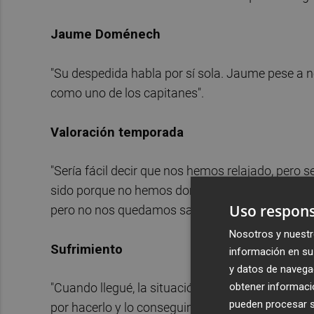
Jaume Doménech
"Su despedida habla por sí sola. Jaume pese a no
como uno de los capitanes".
Valoración temporada
"Sería fácil decir que nos hemos relajado, pero 
sido porque no hemos dominado cosas del juego, 
Uso respons
pero no nos quedamos satisfechos con los dos ú
Nosotros y nuestr
Sufrimiento
información en su 
y datos de navega
obtener informació
"Cuando llegué, la situación era muy difícil. Vin
pueden procesar su
por hacerlo y lo conseguimos. El Valencia CF si