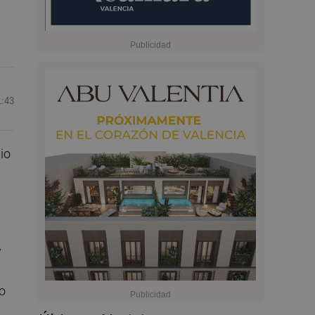
1:43
io
y
lo