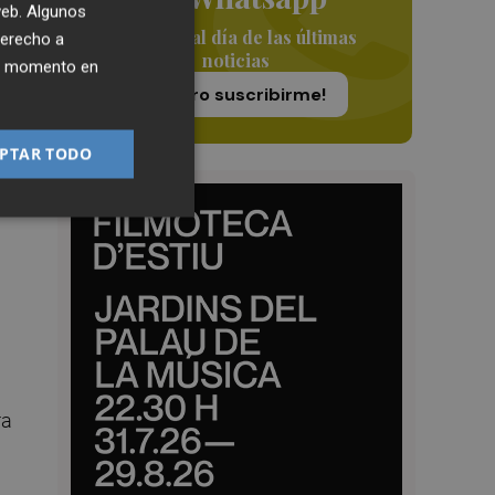
 web. Algunos
Siempre al día de las últimas
derecho a
noticias
ier momento en
¡Quiero suscribirme!
s
PTAR TODO
ra