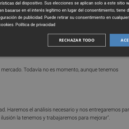
rísticas del dispositivo. Sus elecciones se aplican solo a este sitio
 basarse en el interés legítimo en lugar del consentimiento; tiene 
guración de publicidad
. Puede retirar su consentimiento en cualqu
cookies
.
Política de privacidad
 Luego se abre otro trabajo para mejorar las cosas. Todo
ncia CF sea el club que queremos que sea".
RECHAZAR TODO
ACE
ese mercado. Todavía no es momento, aunque tenemos
ad. Haremos el análisis necesario y nos entregaremos pa
 ilusión la tenemos y trabajaremos para mejorar".