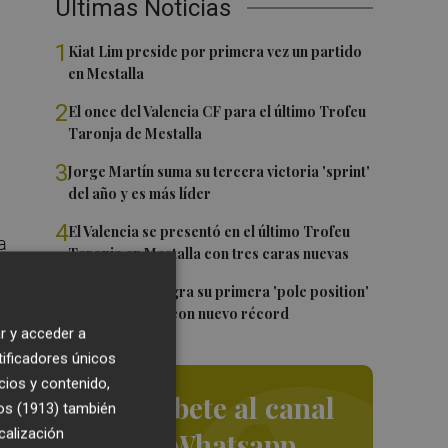
Últimas Noticias
1
Kiat Lim preside por primera vez un partido
en Mestalla
2
El once del Valencia CF para el último Trofeu
Taronja de Mestalla
3
Jorge Martín suma su tercera victoria 'sprint'
del año y es más líder
4
El Valencia se presentó en el último Trofeu
a
Taronja en Mestalla con tres caras nuevas
,
5
Jorge Martín logra su primera 'pole position'
en Silverstone, con nuevo récord
r y acceder a
tificadores únicos
cios y contenido,
Suscríbete al canal
os (1913)
también
ble
calización
de Whatsapp