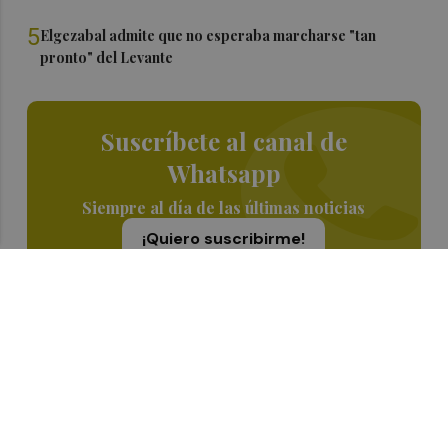
5
Elgezabal admite que no esperaba marcharse "tan
pronto" del Levante
Suscríbete al canal de
Whatsapp
Siempre al día de las últimas noticias
¡Quiero suscribirme!