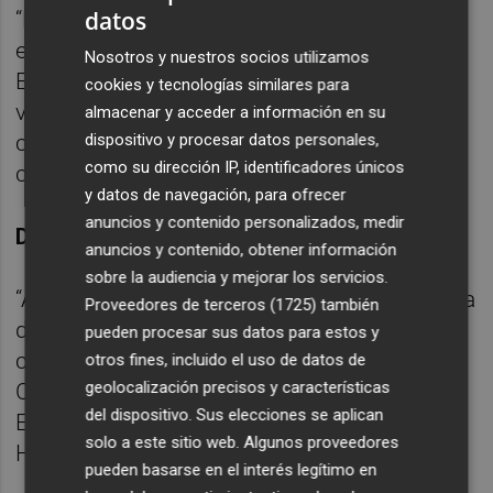
datos
“Hemos empezado muy bien, hemos tenido
el penalti y luego hemos metido el 0-1.
Nosotros y nuestros socios utilizamos
Estábamos encima de ellos. Veníamos de
cookies y tecnologías similares para
varios partidos seguidos ganando. Hay que
almacenar y acceder a información en su
dispositivo y procesar datos personales,
crecer y creer. El resultado no ha mostrado
como su dirección IP, identificadores únicos
cómo ha ido el partido”.
y datos de navegación, para ofrecer
anuncios y contenido personalizados, medir
Dinámica
anuncios y contenido, obtener información
sobre la audiencia y mejorar los servicios.
“A pesar de la derrota, estamos en una buena
Proveedores de terceros (1725)
también
dinámica (6/9 ptos). Todo el equipo tiene
pueden procesar sus datos para estos y
confianza en el entrenador, en el
staff,
en el
otros fines, incluido el uso de datos de
geolocalización precisos y características
Club. Trabajamos cada día y se nota.
del dispositivo. Sus elecciones se aplican
Estamos compitiendo y jugando bien.
solo a este sitio web. Algunos proveedores
Hemos crecido”.
pueden basarse en el interés legítimo en