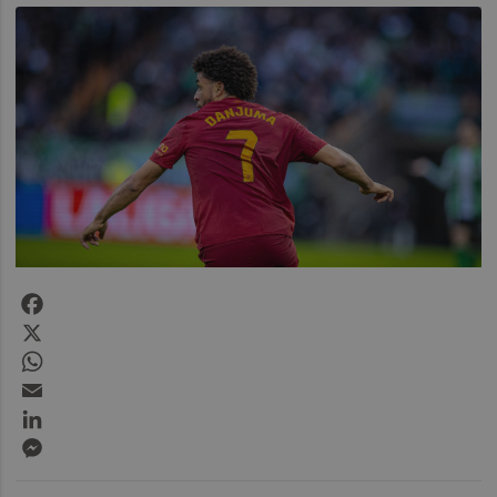
Facebook
X
WhatsApp
Email
LinkedIn
Messenger